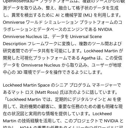
OpenRosetta3D™ プラットフォームは、複数のソースからの観
測データを取り込み、整え、融合して格子状のデータを生成
し、異常を検出するために AI と機械学習 (ML) を利用します。
Omniverse ワールド シミュレーション プラットフォームのコ
ラボレーションとデータベースのエンジンである NVIDIA
Omniverse Nucleus は、データを Universal Scene
Description フレームワークに変換し、複数のツール間および
研究者間でのデータ共有を可能にします。Lockheed Martin が
開発した可視化プラットフォームである Agatha は、この受信
データを Omniverse Nucleus から取り込み、ユーザーが地球
中心の 3D 環境でデータを操作できるようにします。
Lockheed Martin Space のシニア プログラム マネージャーで
あるマット ロス (Matt Ross) 氏は次のように話しています。
「Lockheed Martin では、定期的にデジタルツインと AI を使
用して、政府機関の顧客に、重要な任務のための最も明確な現
在の状況図と実用的な情報を提供しています。Lockheed
Martin の技術経験を活用して、このプロジェクトで NVIDIA と
協力し、NOAA の重要な任務をタイムリーかつグローバルに可