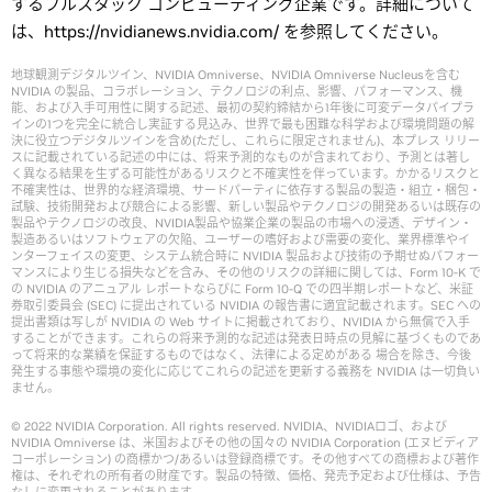
するフルスタック コンピューティング企業です。詳細について
は、https://nvidianews.nvidia.com/ を参照してください。
地球観測デジタルツイン、NVIDIA Omniverse、NVIDIA Omniverse Nucleusを含む
NVIDIA の製品、コラボレーション、テクノロジの利点、影響、パフォーマンス、機
能、および入手可用性に関する記述、最初の契約締結から1年後に可変データパイプラ
インの1つを完全に統合し実証する見込み、世界で最も困難な科学および環境問題の解
決に役立つデジタルツインを含め(ただし、これらに限定されません)、本プレス リリー
スに記載されている記述の中には、将来予測的なものが含まれており、予測とは著し
く異なる結果を生ずる可能性があるリスクと不確実性を伴っています。かかるリスクと
不確実性は、世界的な経済環境、サードパーティに依存する製品の製造・組立・梱包・
試験、技術開発および競合による影響、新しい製品やテクノロジの開発あるいは既存の
製品やテクノロジの改良、NVIDIA製品や協業企業の製品の市場への浸透、デザイン・
製造あるいはソフトウェアの欠陥、ユーザーの嗜好および需要の変化、業界標準やイ
ンターフェイスの変更、システム統合時に NVIDIA 製品および技術の予期せぬパフォー
マンスにより生じる損失などを含み、その他のリスクの詳細に関しては、Form 10-K で
の NVIDIA のアニュアル レポートならびに Form 10-Q での四半期レポートなど、米証
券取引委員会 (SEC) に提出されている NVIDIA の報告書に適宜記載されます。SEC への
提出書類は写しが NVIDIA の Web サイトに掲載されており、NVIDIA から無償で入手
することができます。これらの将来予測的な記述は発表日時点の見解に基づくものであ
って将来的な業績を保証するものではなく、法律による定めがある 場合を除き、今後
発生する事態や環境の変化に応じてこれらの記述を更新する義務を NVIDIA は一切負い
ません。
© 2022 NVIDIA Corporation. All rights reserved. NVIDIA、NVIDIAロゴ、および
NVIDIA Omniverse は、米国およびその他の国々の NVIDIA Corporation (エヌビディア
コーポレーション) の商標かつ/あるいは登録商標です。その他すべての商標および著作
権は、それぞれの所有者の財産です。製品の特徴、価格、発売予定および仕様は、予告