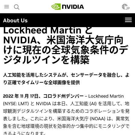
Skip
to
JP
main
About Us
content
Lockheed Martin と
NVIDIA、米国海洋大気庁向
けに現在の全球気象条件のデ
ジタルツインを構築
人工知能を活用したシステムが、センサーデータを融合し、よ
り正確でタイムリーな全球画像を提供
2022 年 11 月 17日、コロラド州デンバー
– Lockheed Martin
(NYSE: LMT) と NVIDIA は本日、人工知能 (AI) を活用して、地
球観測デジタルツインを構築するためのコラボレーションを発
表しました。これにより、米国海洋大気庁 (NOAA) は、異常気
象を含む地球環境の現状を効率的かつ集中的にモニタリングで
きるようになります。