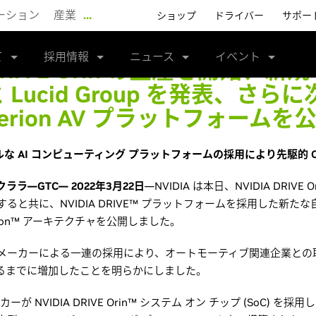
ーション
産業
…
ショップ
ドライバー
サポー
て
採用情報
ニュース
イベント
DRIVE Orin の生産を開始、新規
と Lucid Group を発表、さら
yperion AV プラットフォームを
ブルな AI コンピューティング プラットフォームの採用により先駆的 
ラ—GTC— 2022年3月22日
—NVIDIA は本日、NVIDIA DRIV
ると共に、NVIDIA DRIVE™ プラットフォームを採用した新た
yperion™ アーキテクチャを公開しました。
メーカーによる一連の採用により、オートモーティブ関連企業との取
超えるまでに増加したことを明らかにしました。
が NVIDIA DRIVE Orin™ システム オン チップ (SoC) 