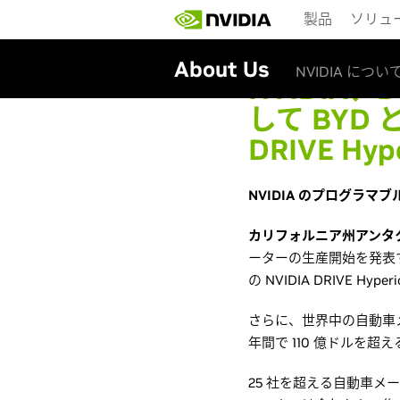
Skip
製品
ソリュ
to
main
content
About Us
NVIDIA につい
NVIDIA、
して BYD 
DRIVE H
NVIDIA のプログラマ
カリフォルニア州アンタクラ
ーターの生産開始を発表す
の NVIDIA DRIVE H
さらに、世界中の自動車
年間で 110 億ドルを
25 社を超える自動車メーカー