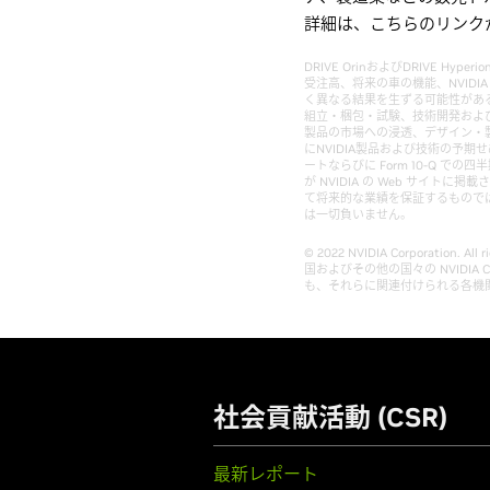
詳細は、こちらのリンク
DRIVE OrinおよびDRIVE 
受注高、将来の車の機能、NVID
く異なる結果を生ずる可能性があ
組立・梱包・試験、技術開発および
製品の市場への浸透、デザイン・
にNVIDIA製品および技術の予期
ートならびに Form 10-Q で
が NVIDIA の Web サイ
て将来的な業績を保証するものでは
は一切負いません。
© 2022 NVIDIA Corporation. A
国およびその他の国々の NVIDIA
も、それらに関連付けられる各機
社会貢献活動 (CSR)
最新レポート