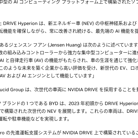
型の AI コンピューティング プラットフォーム上で構築されたソ
載した DRIVE Hyperion は、新エネルギー車 (NEV) の中枢神経系お
機能を確保しながら、常に改善され続ける、最先端の AI 機能を
O であるジェンスン フアン (Jensen Huang) は次のように述べ
数の組み込みコントローラーから強力な集中型コンピューターに進
AI と自律走行車 (AV) の機能がもたらされ、車の生涯を通じて強
Orin は、このような未来を築く企業から高い評価を受け、新世代の EV
V および AI エンジンとして機能しています」
Lucid Group は、次世代の車両に NVIDIA DRIVE を採用するこ
ランドの 1 つである BYD は、2023 年初頭から DRIVE Hyper
構築された次世代の NEV を展開します。これらの車両は、DRIVE 
運転や駐車機能などを実現します。
ive Pro の先進運転支援システムが NVIDIA DRIVE 上で構築され