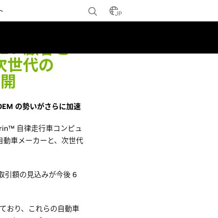
ト
JP
 EV 顧客と
に次世代の
公開
OEM の勢いがさらに加速
E Orin™ 自律走行車コンピュ
な自動車メーカーと、次世代
引額の見込みが今後 6
を採用しており、これらの自動車