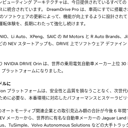
コンピューティング アーキテクチャは、今日提供されているすべての Luci
統合されています。 DreamDrive Pro は、車両にすでに搭
 でのソフトウェアの更新によって、機能が向上するように設計され
運転体験を、長期にわたって強化し続けます。
O、Li Auto、XPeng、SAIC の IM Motors と R Auto Brands、J
or などの NEV スタートアップも、DRIVE 上でソフトウェア デフ
VIDIA DRIVE Orin は、世界の乗用電気自動車メーカー上位 30
ング プラットフォームになりました。
億ドルに
yperion プラットフォームは、安全性と品質を損なうことなく、次世
ために必要な、本番環境に対応したパフォーマンスとスケーラビリ
A のオートモーティブ関連企業との取引見込み額の合計が今後 6 年間で 8
メーカーから、世界的に有名な自動車メーカーの Jaguar Land Rove
Plus、TuSimple、Volvo Autonomous Solutions などの