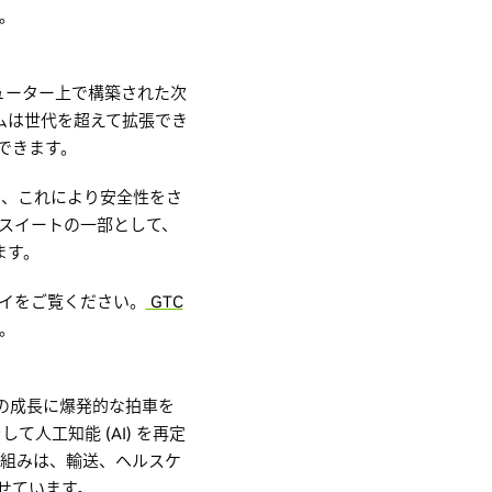
す。
ピューター上で構築された次
フォームは世代を超えて拡張でき
できます。
せ、これにより安全性をさ
ー スイートの一部として、
ます。
プレイをご覧ください。
GTC
。
グ市場の成長に爆発的な拍車を
人工知能 (AI) を再定
取り組みは、輸送、ヘルスケ
せています。