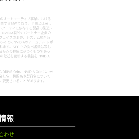
IDIAのオートモーティブ事業における
しに関する記述であり、予測とは著し
ドパーティに依存する製品の製造・
VIDIA製品やパートナー企業の
フェイスの変更、システム統合時
 でのNVIDIAのアニュアル レポ
載されます。SEC への提出書類は写し
発表日時点の見解に基づくものであっ
述を更新する義務を NVIDIA
DIA DRIVE Orin、NVIDIA Orinは、米
の他の会社名、機関名や製品名について
に変更されることがあります。
情報
合わせ