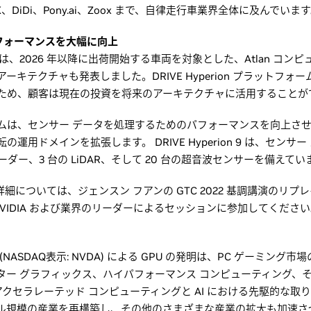
X、DiDi、Pony.ai、Zoox まで、自律走行車業界全体に及んでいま
9 でパフォーマンスを大幅に向上
ンは、2026 年以降に出荷開始する車両を対象とした、Atlan コン
rion アーキテクチャも発表しました。DRIVE Hyperion プラット
ため、顧客は現在の投資を将来のアーキテクチャに活用することが
ムは、センサー データを処理するためのパフォーマンスを向上さ
運用ドメインを拡張します。 DRIVE Hyperion 9 は、センサ
レーダー、3 台の LiDAR、そして 20 台の超音波センサーを備えてい
発表の詳細については、ジェンスン フアンの GTC 2022 基調講演のリ
VIDIA および業界のリーダーによるセッションに参加してください
(NASDAQ表示: NVDA) による GPU の発明は、PC ゲーミン
ー グラフィックス、ハイパフォーマンス コンピューティング、そして
 のアクセラレーテッド コンピューティングと AI における先駆的な
ル規模の産業を再構築し、その他のさまざまな産業の拡大も加速さ