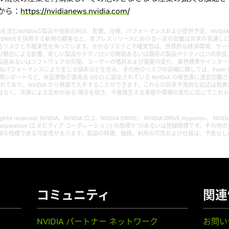
から：
https://nvidianews.nvidia.com/
Hyperionを含むNVIDIAの製品や技術の利点、影響、仕様、パフォーマンスおよび提供予定、NV
IA DRIVEを採用する新規の顧客など、本プレスリリースにおける一定の記載は将来の見通
るリスクと不確実性を伴っています。かかるリスクと不確実性は、世界的な経済環境、サー
競合による影響、新しい製品やテクノロジの開発あるいは既存の製品やテクノロジの改良、N
製造あるいはソフトウェアの欠陥、ユーザーの嗜好および需要の変化、業界標準やインター
せぬパフォーマンスにより生じる損失などを含み、その他のリスクの詳細に関しては、Form 10-K
の四半期レポートなど、米証券取引委員会 (SEC) に提出されている NVIDIA の報告書に適宜記
トに掲載されており、NVIDIA から無償で入手することができます。これらの将来予測的な記述は
なく、法律による定めがある 場合を除き、今後発生する事態や環境の変化に応じてこれらの記
ll rights reserved. NVIDIA、NVIDIA ロゴ、NVIDIA DRIVE、 NVIDIA DRIVE Hyperion、 NVI
 Corporation (エヌビディア コーポレーション) の商標かつ/あるいは登録商標です。そ
関の商標である可能性があります。製品の特徴、価格、利用の可否および仕様は、予告なし
コミュニティ
関連
NVIDIA パートナー ネットワーク
お問い