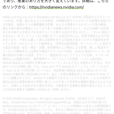
であり、産業のあり方を大きく変えています。詳細は、こちら
のリンクから：
https://nvidianews.nvidia.com/
NeMo LLM Service および BioNeMo LLM Service など NVIDIA の製品およびテクノロ
ジの利点、影響、能力および入手可能性、大規模言語モデルがすべての産業を変容させ
る可能性、基盤モデルの調整機能の影響、および大規模モデルがタンパク質の構造、
遺伝子間の進化的関係についてより多くの情報を保存すること、および治療への応用
のための新たな生体分子を生成することに関する記述を含め (ただし、これらに限定さ
れません)、本プレスリリースに記載されている記述の中には、将来予測的なものが含
まれており、予測とは著しく異なる結果を生ずる可能性があるリスクと不確実性を伴
っています。かかるリスクと不確実性は、世界的な経済環境、サードパーティに依存す
る製品の製造・組立・梱包・試験、技術開発および競合による影響、新しい製品やテ
クノロジの開発あるいは既存の製品やテクノロジの改良、NVIDIA 製品やパートナー企
業の製品の市場への浸透、デザイン・製造あるいはソフトウェアの欠陥、ユーザーの
嗜好および需要の変化、業界標準やインターフェイスの変更、システム統合時に
NVIDIA 製品および技術の予期せぬパフォーマンスにより生じる損失などを含み、その
他のリスクの詳細に関しては、Form 10-K での NVIDIA のアニュアル レポートならび
に Form 10-Q での四半期レポートなど、米証券取引委員会 (SEC) に提出されている
NVIDIA の報告書に適宜記載されます。SEC への提出書類は写しが NVIDIA の Web サ
イトに掲載されており、NVIDIA から無償で入手することができます。これらの将来予
測的な記述は発表日時点の見解に基づくものであって将来的な業績を保証するものでは
なく、法律による定めがある場合を除き、今後発生する事態や環境の変化に応じてこれ
らの記述を更新する義務を NVIDIA は一切負いません。
© 2022 NVIDIA Corporation. All rights reserved. NVIDIA、NVIDIA ロゴ、NVIDIA
NGC、NVIDIA DGX および NVIDIA DGX SuperPOD は、米国およびその他の国々の
NVIDIA Corporation (エヌビディア コーポレーション) の商標かつ/あるいは登録商標で
す。その他の会社名や製品名についても、それらに関連付けられる各会社の商標である
可能性があります。製品の特徴、価格、発売予定および仕様は、予告なしに変更される