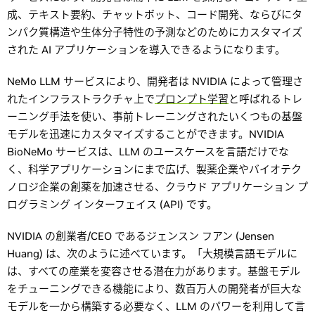
成、テキスト要約、チャットボット、コード開発、ならびにタ
ンパク質構造や生体分子特性の予測などのためにカスタマイズ
された AI アプリケーションを導入できるようになります。
NeMo LLM サービスにより、開発者は NVIDIA によって管理さ
れたインフラストラクチャ上で
プロンプト学習
と呼ばれるトレ
ーニング手法を使い、事前トレーニングされたいくつもの基盤
モデルを迅速にカスタマイズすることができます。NVIDIA
BioNeMo サービスは、LLM のユースケースを言語だけでな
く、科学アプリケーションにまで広げ、製薬企業やバイオテク
ノロジ企業の創薬を加速させる、クラウド アプリケーション プ
ログラミング インターフェイス (API) です。
NVIDIA の創業者/CEO であるジェンスン フアン (Jensen
Huang) は、次のように述べています。「大規模言語モデルに
は、すべての産業を変容させる潜在力があります。基盤モデル
をチューニングできる機能により、数百万人の開発者が巨大な
モデルを一から構築する必要なく、LLM のパワーを利用して言