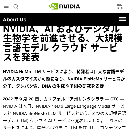
Skip
to
JP
main
About Us
content
NVIDIA、AI およびデジタル
生物学を前進させる、大規模
言語モデル クラウド サービ
スを発表
NVIDIA NeMo LLM サービスにより、開発者は巨大な言語モデ
ルのカスタマイズが可能になり、NVIDIA BioNeMo サービスが
分子、タンパク質、DNA の生成や予測の研究を支援
2022 年 9 月 20 日、カリフォルニア州サンタクララ — GTC —
NVIDIA は本日、
NVIDIA NeMo Large Language Model
サービ
スと
NVIDIA BioNeMo LLM サービス
という、2 つの大規模言語
モデル (LLM) クラウド AI サービスを発表しました。これらの
サービスにより、開発者は簡単に LLM を採用し、コンテンツ生