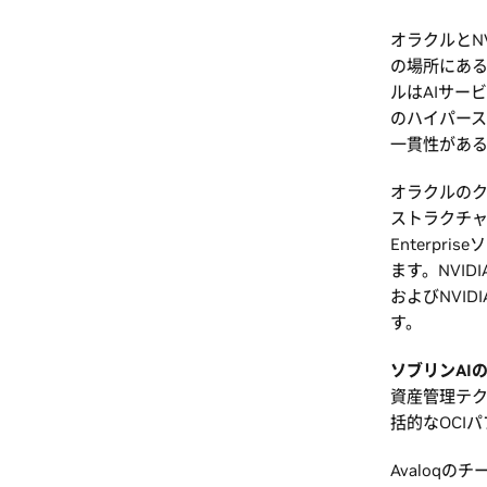
オラクルとN
の場所にあ
ルはAIサー
のハイパース
一貫性があ
オラクルのク
ストラクチャお
Enterpr
ます。NVIDI
およびNVIDI
す。
ソブリンAI
資産管理テクノ
括的なOCI
Avaloqの