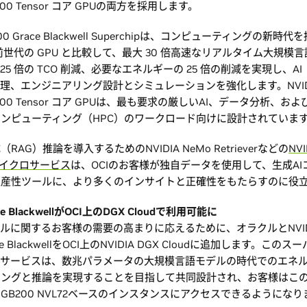
l B200 Tensor コア GPUの両方を採用します。
B200 Grace Blackwell Superchipは、コンピューティングの新
、前世代の GPU と比較して、最大 30 倍高速なリアルタイム大規模
論、25 倍の TCO 削減、必要なエネルギーの 25 倍の削減を実現し、A
理、エンジニアリング設計とシミュレーションを強化します。NVID
ll B200 Tensor コア GPUは、最も要求の厳しいAI、データ分析、
ンピューティング（HPC）のワークロード向けに設計されていま
RAG）推論を導入するためのNVIDIA NeMo Retrieverなどの
NV
Xマイクロサービス
は、OCIのお客様が独自データを使用して、生成A
生産性ツールに、より多くのインサイトと正確性をもたらすのに役
ace BlackwellがOCI上のDGX Cloudで利用可能に
デルに関するお客様の需要の高まりに応えるために、オラクルとNVID
race BlackwellをOCI上のNVIDIA DGX Cloudに追加します。こ
・サービスは、数兆パラメータの大規模言語モデルの時代でのエネ
ニングと推論を実現することを目指して共同設計され、お客様はこ
GB200 NVL72ベースのインスタンスにアクセスできるようになり