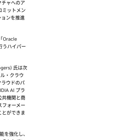
ラクチャへのア
コミットメン
ションを推進
racle
行うハイパー
ers) 氏は次
ール・クラウ
クラウドのパ
A AI プラ
公共機関と商
スフォーメー
ことができま
機能を強化し、