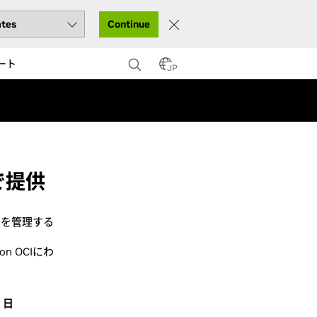
Continue
ート
JP
で提供
タを管理する
 on OCIにわ
 日