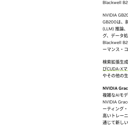
Blackwel
NVIDIA G
GB200は
(LLM) 推
グ、データ処
Blackwe
ーマンス・コ
検索拡張生成（
びCUDA-
やその他の
NVIDIA Gr
複雑なAIモ
NVIDIA G
ーティング
高いトレー
通じて新しい