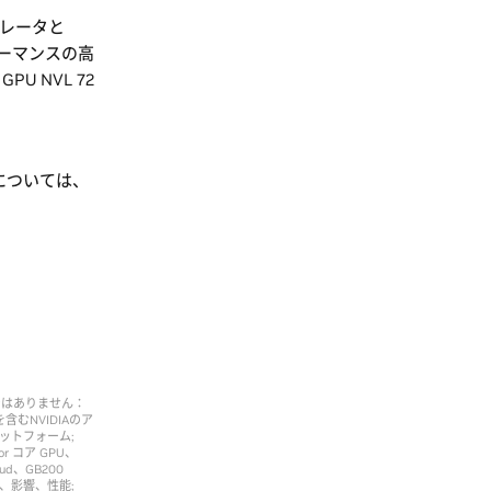
ラレータと
フォーマンスの高
U NVL 72
については、
ではありません：
r を含むNVIDIAのア
ラットフォーム;
nsor コア GPU、
loud、GB200
点、影響、性能;