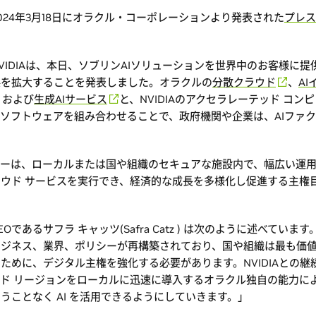
024年3月18日にオラクル・コーポレーションより発表された
プレス
）
VIDIAは、本日、ソブリンAIソリューションを世界中のお客様に提
係を拡大することを発表しました。オラクルの
分散クラウド
、
A
、および
生成AIサービス
と、NVIDIAのアクセラレーテッド コン
Iソフトウェアを組み合わせることで、政府機関や企業は、AIファ
。
リーは、ローカルまたは国や組織のセキュアな施設内で、幅広い運
ウド サービスを実行でき、経済的な成長を多様化し促進する主権
Oであるサフラ キャッツ(Safra Catz ) は次のように述べています
ビジネス、業界、ポリシーが再構築されており、国や組織は最も価
ために、デジタル主権を強化する必要があります。NVIDIAとの継
ド リージョンをローカルに迅速に導入するオラクル独自の能力に
うことなく AI を活用できるようにしていきます。」