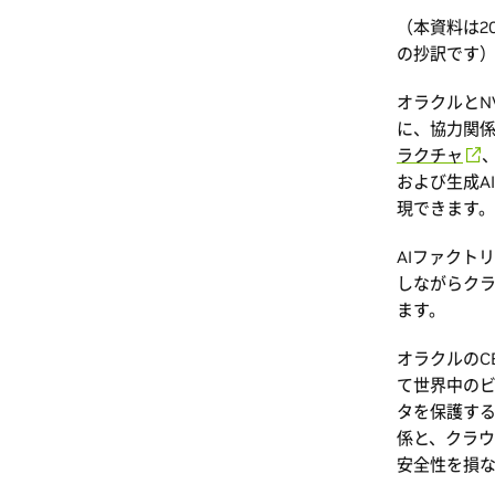
（本資料は2
の抄訳です
オラクルとN
に、協力関
ラクチャ
および生成A
現できます
AIファクト
しながらクラ
ます。
オラクルのCE
て世界中の
タを保護する
係と、クラウ
安全性を損な