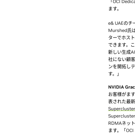
「OCI Ded
ます。
e& UAEの
Murshe
ターでホストして
できます。こ
新しい生成A
社にない顧客
ンを開拓しテ
す。」
NVIDIA Gra
お客様がます
表された最新の
Supercluste
Supercl
RDMAネッ
ます。「OCI Co