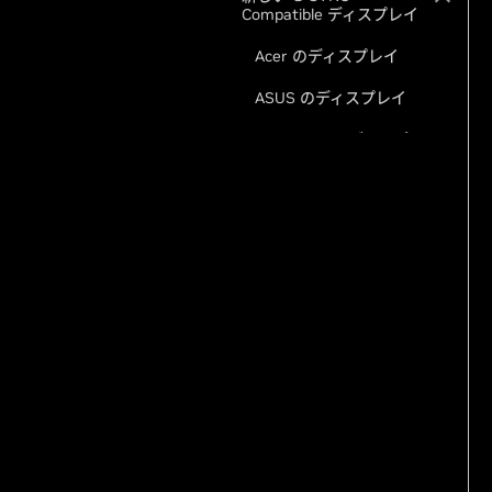
Compatible ディスプレイ
Acer のディスプレイ
ASUS のディスプレイ
GIGABYTE のディスプレ
イ
新しい GeForce RTX デス
クトップ
MSI MEG Vision X AI
2nd
MSI MEG Vision X2 AI+
ZOTAC MAGNUS One
Ultra
数百種類の GeForce 製品
が利用可能です。