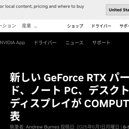
or local content, pricing and where to buy
ーション
産業
…
ショップ
ドライバー
サポ
NVIDIA App
ドライバー
ニュース
サポート
新しい GeForce RTX 
ド、ノート PC、デスクト
ディスプレイが COMPUTE
表
執筆者:
Andrew Burnes
投稿日: 2026年6月1日月曜日 |
G-