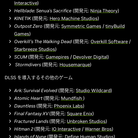
Interactive
)
Hellblade: Senua's Sacrifice
(開発元:
Ninja Theory
)
KINETIK
(開発元:
Hero Machine Studios
)
Outpost Zero
(開発元:
Symmetric Games
/
tinyBuild
Games
)
Overkill's The Walking Dead
(開発元:
Overkill Software
/
Starbreeze Studios
)
SCUM
(開発元:
Gamepires
/
Devolver Digital
)
Stormdivers
(開発元:
Housemarque
)
DLSS を導入するその他のゲーム
Ark: Survival Evolved
(開発元:
Studio Wildcard
)
Atomic Heart
(開発元:
Mundfish
)
Dauntless
(開発元:
Phoenix Labs)
Final Fantasy XV
(開発元:
Square Enix
)
Fractured Lands
(開発元:
Unbroken Studios
)
Hitman 2
(開発元:
IO Interactive
/
Warner Bros
)
Islands of
Nyne
(開発元:
Define Human Studios
)