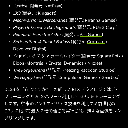
Justice
(開発元:
NetEase
)
JX3
(開発元:
Kingsoft
)
Mechwarrior 5: Mercenaries
(開発元:
Piranha Games
)
PlayerUnknown’s Battlegrounds
(開発元:
PUBG Corp.
)
Remnant: From the Ashes
(開発元:
Arc Games
)
Serious Sam 4: Planet Badass
(開発元:
Croteam
/
Devolver Digital
)
シャドウ オブ ザ トゥームレイダー
(開発元:
Square Enix
/
Eidos-Montréal
/
Crystal Dynamics
/
Nixxes
)
The Forge Arena
(開発元:
Freezing Raccoon Studios
)
We Happy Few
(開発元:
Compulsion Games
/
Gearbox
)
DLSS をご存じですか? この新しい RTX テクノロジではディー
プラーニングと AI のパワーを利用して GPU をトレーニング
します。従来のアンチエイリアス技法を利用する前世代の
GPU に比べて最大 2 倍の速さで実行され、鮮明な画像をレン
ダリングします。