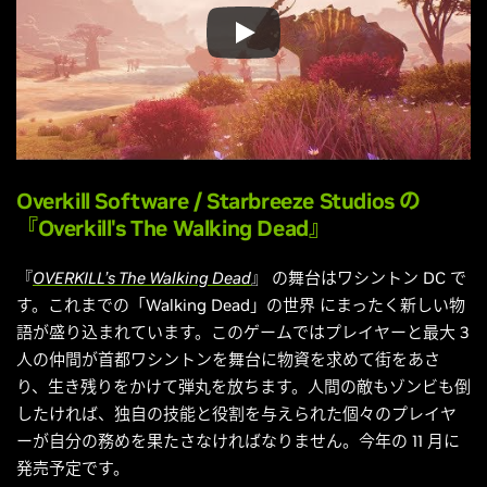
Overkill Software
/
Starbreeze Studios
の
『Overkill's The Walking Dead』
『
OVERKILL’s The Walking Dead
』 の舞台はワシントン DC で
す。これまでの「Walking Dead」の世界 にまったく新しい物
語が盛り込まれています。このゲームではプレイヤーと最大 3
人の仲間が首都ワシントンを舞台に物資を求めて街をあさ
り、生き残りをかけて弾丸を放ちます。人間の敵もゾンビも倒
したければ、独自の技能と役割を与えられた個々のプレイヤ
ーが自分の務めを果たさなければなりません。今年の 11 月に
発売予定です。