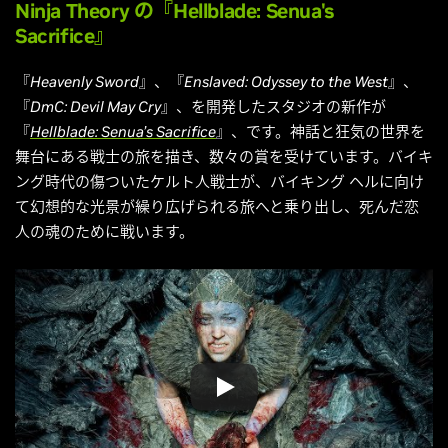
Ninja Theory
の『Hellblade: Senua's
Sacrifice』
『
Heavenly Sword
』、『
Enslaved: Odyssey to the West
』、
『
DmC: Devil May Cry
』、を開発したスタジオの新作が
『
Hellblade: Senua’s Sacrifice
』、です。神話と狂気の世界を
舞台にある戦士の旅を描き、数々の賞を受けています。バイキ
ング時代の傷ついたケルト人戦士が、バイキング ヘルに向け
て幻想的な光景が繰り広げられる旅へと乗り出し、死んだ恋
人の魂のために戦います。