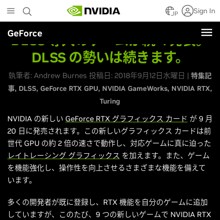
Skip
Sign In
to
JP
main
GeForce
content
DLSS 導入のゲームが続々発表。
DLSS の勢いは続きます。
執筆者: Andrew Burnes 投稿日: 2018年9月12日水曜日 |
特集記
事
DLSS
GeForce RTX GPU
NVIDIA GameWorks
NVIDIA RTX
Turing
NVIDIA の新しい
GeForce RTX グラフィックス カード
が 9 月
20 日に発売されます。この新しいグラフィックス カードは前
世代 GPU の約 2 倍の速さで動作し、対応ゲームに真に迫った
レイトレーシング グラフィックス
を加えます。また、ゲーム
を機能強化し、操作性を向上させるさまざまな機能を備えて
います。
多くの開発者が既に登録し、RTX 機能を自分のゲームに追加
していますが、このたび、9 つの新しいゲームで NVIDIA RTX