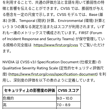
を利用することで、共通の評価方法と言語を用いて脆弱性の特
徴と影響を伝えることができます。CVSS では、脆弱性が与え
る懸念を一定の尺度で示します。CVSS モデルでは、Base (基
本) 計算、Temporal (現状) 計算、Environmental (環境) 計算と
いう 3 つの異なる測定方法またはスコアが利用されます。いず
れも一連のメトリックスで構成されています。FIRST (Forum
of Incident Response and Security Teams) が保守管理してい
る規格の完全版は
https://www.first.org/cvss
でご覧いただけ
ます。
NVIDIA は CVSS v3.1 Specification Document (仕様文書) の
Qualitative Severity Rating Scale (定性的セキュリティ評価尺
度) (
https://www.first.org/cvss/specification-document
) を利
用し、深刻度の評価を以下の表のように定義しています。
セキュリティ上の影響度の評価
CVSS スコア
危機的
9.0 – 10.0
高
7.0 – 8.9