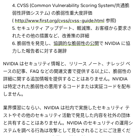
CVSS (Common Vulnerability Scoring System/共通脆
弱性評価システム) の脆弱性重大度評価
(
http://www.first.org/cvss/cvss-guide.html
参照)
セキュリティ アップデート、軽減策、お客様から要求さ
れたその他の措置など、改善策の詳細
脆弱性を発見し、
協調的な脆弱性の公開
で NVIDIA に協
力した報告者に対する謝辞
NVIDIA はセキュリティ情報と、リリース ノート、ナレッジ ベ
ースの記事、FAQ などの関連文書で提供する以上に、脆弱性の
詳細に関する追加情報を提供することはありません。NVIDIA
は特定された脆弱性の悪用するコードまたは実証コードを配布
しません。
業界慣習にならい、NVIDIA は社内で実施したセキュリティ テ
ストやその他のセキュリティ活動で発見した内容を社外の団体
と共有することはありません。NVIDIA のセキュリティの運用シ
ステムを調べる行為は攻撃として見なされることにご注意くだ