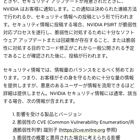
ときや、セキュリティ アップデートが用意されたときに、
NVIDIA はお客様に通知します。この通知は決められた連絡方法
で行われるか、セキュリティ情報への投稿という形で行われま
す。セキュリティ情報に投稿する場合、NVIDIA PSIRT が脆弱性
対応プロセスを遂行し、脆弱性に対処するために十分なソフト
ウェア アップデートまたは回避策が存在すること、または脆弱
性に対処する目的でコード修正がこれから一般公開される予定
であることが確認された後に、投稿が行われます。
セキュリティ情報では、情報量のバランスをとるべく努めてお
ります。つまり、お客様がその身を守るために十分な量の情報
を提供しますが、悪意のあるユーザーが情報を流用できるほど
詳細は提供しません。NVIDIA セキュリティ情報には通常、該当
する場合、次の情報が含まれます。
影響を受ける製品とバージョン
脆弱性の CVE (Common Vulnerability Enumeration/共
通脆弱性列挙) 識別子 (
https://cve.mitre.org
参照)
脆弱性の概要と悪用された場合に考えられる影響