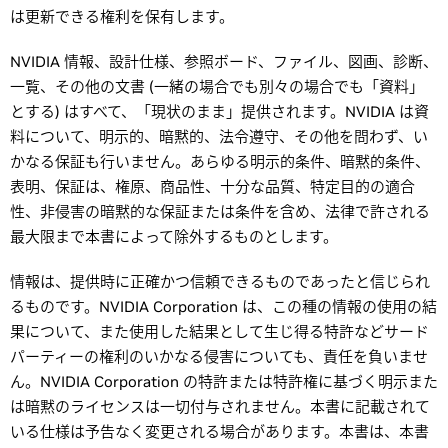
は更新できる権利を保有します。
NVIDIA 情報、設計仕様、参照ボード、ファイル、図画、診断、
一覧、その他の文書 (一緒の場合でも別々の場合でも「資料」
とする) はすべて、「現状のまま」提供されます。NVIDIA は資
料について、明示的、暗黙的、法令遵守、その他を問わず、い
かなる保証も行いません。あらゆる明示的条件、暗黙的条件、
表明、保証は、権原、商品性、十分な品質、特定目的の適合
性、非侵害の暗黙的な保証または条件を含め、法律で許される
最大限まで本書によって除外するものとします。
情報は、提供時に正確かつ信頼できるものであったと信じられ
るものです。NVIDIA Corporation は、この種の情報の使用の結
果について、また使用した結果として生じ得る特許などサード
パーティーの権利のいかなる侵害についても、責任を負いませ
ん。NVIDIA Corporation の特許または特許権に基づく明示また
は暗黙のライセンスは一切付与されません。本書に記載されて
いる仕様は予告なく変更される場合があります。本書は、本書