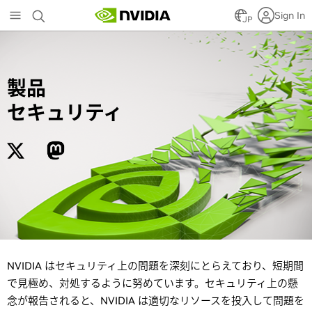
Skip
Sign In
to
JP
main
content
製品
セキュリティ
NVIDIA はセキュリティ上の問題を深刻にとらえており、短期間
で見極め、対処するように努めています。セキュリティ上の懸
念が報告されると、NVIDIA は適切なリソースを投入して問題を