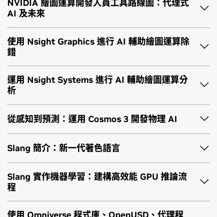
NVIDIA 繪圖運算開發人員工具路線圖：代理式
7 月 19 日 (日)
AI 及未來
太平洋時間上午 11 點 — 下午 12:30
NVIDIA 實驗室，502B 室
使用 Nsight Graphics 進行 AI 輔助繪圖運算除
第一場：
深入高效能繪圖運算程式設計的世界，透過這個實作實驗課
錯
程，專注開發與除錯即時渲染與光線追蹤應用程式，涵蓋基於
7 月 19 日 (日)
Vulkan 與 Direct3D 12 的技術。本實驗課程將教您如何有效使
太平洋時間下午 2:00 — 2:25
運用 Nsight Systems 進行 AI 輔助繪圖運算分
第一場：
用 NVIDIA Nsight™ Graphics 來檢視與除錯畫格，以辨識並診
NVIDIA 實驗室，502B 室
析
斷常見的渲染錯誤與效能瓶頸。
7 月 19 日 (日)
太平洋時間下午 2:30 － 4:00
從感知到預測：運用 Cosmos 3 開發物理 AI
在本實驗課程結束時，參與者將瞭解這些工具與繪圖運算執行
第一場：
NVIDIA 實驗室，502B 室
階段之間的直接關聯，並準備好將 Nsight Graphics 用於自己
第二場：
的應用程式。涵蓋的關鍵工具包括繪圖運算除錯器、光線追蹤
7 月 19 日 (日)
Slang 簡介：新一代著色語言
7 月 20 日 (一)
7 月 20 日 (一)
偵測器、著色器偵錯器，以及 GPU 當機傾印偵測器。
太平洋時間下午 4:15 － 5:15
太平洋時間下午 1:30 － 3:00
上午 9:00 — 9:25
NVIDIA 實驗室，502B 室
第二場：
NVIDIA 實驗室，502B 室
Slang 實作機器學習：建構高效能 GPU 推論流
NVIDIA 實驗室，502B 室
查看演講詳細資訊
7 月 21 日 (二)
程
太平洋時間上午 10:15 — 11:45
7 月 20 日 (一)
在本實驗課程中，我們將實作 NVIDIA Cosmos™ 3 的三大核心
本場演講將聚焦於 NVIDIA 繪圖運算開發人員工具的最新發展，
Concourse Hall
上午 9:30 至 11:00
能力：推理、世界生成，以及動作預測。我們將使用 Cosmos
第二場：
並探討代理式 AI 工作流程如何塑造未來發展方向。涵蓋 Nsight
使用 Omniverse 程式庫、OpenUSD、代理程
NVIDIA 實驗室，502B 室