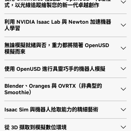
7 月 21 日 (二)
3 Nano Reasoner 來為真實機器人影片製作字幕、產生資料增
Graphics、Nsight Systems 與 Nsight Aftermath 的最新進
本實作課程將介紹 Slang，這是一種由 Khronos 托管的開源、
式，以光線追蹤繪製您的新一代卓越創作
太平洋時間下午 12:00 － 1:30
7 月 20 日 (一)
強提示詞，並透過思維鏈推理驗證合成影片素材。接著，我們
展，本場將重點介紹在除錯、效能分析與當機分析能力上的關
開放治理的著色語言，可簡化跨平台的繪圖運算開發流程。
現代繪圖運算應用程式越來越難以除錯。光線追蹤、具備神經
Concourse Hall
上午 11:15 — 下午 12:15
將使用 Cosmos 3 與 Cosmos-Transfer2.5，根據這些提示詞
鍵改進，並同時探討採用 AI 技術的自動化在未來的發展方向。
Slang 設計目標是應對著色器程式碼日益增加的複雜性，提供現
渲染的進階渲染流程、GPU 當機與效能瓶頸，往往需要開發人
利用 NVIDIA Isaac Lab 與 Newton 加速機器
NVIDIA 實驗室，502B 室
合成並轉換寫實影片，在不需新增錄製流程的情況下擴充訓練
7 月 22 日 (三)
代化的程式設計語法結構，同時在當前 GPU 上維持頂尖效能。
員在大量資料中進行排查，才能找出問題的真正根源。與此同
學習使用 Slang 建構 GPU 機器學習推論流程。使用輕量且開放
人學習
資料。
與會者將對目前工具生態系有扎實的理解，並獲得針對繪圖運
太平洋時間上午 9:00 － 10:30
時，採用 AI 技術的工具正開始改變開發人員調查和理解複雜系
的一組預先編寫的核心，從零實作 MNIST CNN：載入
本訓練實驗課程將帶領繪圖運算開發人員一窺正在導入 Nsight
算開發人員所打造的代理式 AI 功能之實務見解。本場演講並搭
NVIDIA 實驗室，502B 室
查看演講詳細資訊
統的方式。
SafeTensors 權重、執行推論，並進行核心融合以提升效能。
Systems 的代理式未來，並聚焦於 CPU 與 GPU 效能的整體分
最後，我們將在不同的動作模式中應用 Cosmos 3，將場景理
配兩個實作實驗課程，參與者將可直接使用並探索 AI 輔助的工
無論模擬就緒與否，重力都將隨著 OpenUSD
7 月 22 日 (三)
實作導向、跨平台且高度可自訂，非常適用於遊戲、工具與研
析。參與者將在實作情境中進行操作，由 AI 代理程式協助進行
解轉譯為具身控制指令，完成感知 → 推理 → 行動的循環。
作流程。
歡迎來到 NVIDIA 物理 AI 代理程式訓練營的第一門課程。
模擬而來
在本實作實驗課程中，參與者將進入「神秘殿堂」，這是一個
太平洋時間上午 10:15 — 11:45
究。
效能分析。本演講彌合了新興模型能力與即時及離線繪圖運算
互動式繪圖運算除錯體驗，圍繞一系列真實的渲染與效能挑戰
Concourse Hall
流程的實際情況之間的鴻溝。各層級的開發人員都將獲得可付
物理 AI 系統需要可被渲染、檢視、查詢且可信的視覺世界，才
查看演講詳細資訊
查看演講詳細資訊 (第一場)
所設計。參與者將使用開發中的 Nsight Graphics MCP (模型
使用 OpenUSD 進行具靈巧手的機器人模擬
諸行動的深入解析，瞭解如何在當前導入代理式 AI 工作流程，
7 月 22 日 (三)
查看演講詳細資訊
能用於模擬、機器人測試或訓練。本實作課程透過 NVIDIA
Newton 實作課程（GPU 加速物理引擎），及其與 Isaac™ Lab
情境通訊協定) 伺服器預覽版，針對一個 Vulkan 應用程式進行
以及未來即將出現的創新方向。
太平洋時間上午 10:45 — 下午 12:15
Omniverse™ 程式庫與 AI 代理程式輔助開發，引導與會者打造
查看演講詳細資訊 (第二場)
整合以用於機器人學習。涵蓋 Newton 的架構與匯入流程、求
分析，以調查視覺瑕疵、解析渲染器行為、診斷 GPU 當機，並
NVIDIA 實驗室，502B 室
基於 OpenUSD 的 RTX™ 視圖，進而介紹上述基礎設施。
Blender、Oranges 與 OVRTX（非典型的
7 月 22 日（三）
解器與接觸調校、關節與感測器，並進一步在以 Newton 作為
透過專業繪圖運算除錯工作流程進行效能最佳化。將不採用腳
查看演講詳細資訊 (第一場)
Smoothie）
太平洋時間下午 12:00 － 1:30
物理後端的 Isaac Lab 中進行策略訓練與評估。
本式教學或傳統工具使用方式，而是讓參與者透過蒐集證據、
物理是構建可靠物理 AI 系統的核心，而本課程作為 NVIDIA 物
與會者將從最小化的 Python 渲染器開始，建立一個互動式應
Concourse Hall
制定假設、檢查擷取與追蹤，並在 AI 引導的調查下進行驗證結
理 AI 代理訓練營的一部分，將探索如何從視覺檢測轉向模擬就
用程式，能載入 USD 場景、顯示 RTX 輸出、提供攝影機視
查看演講詳細資訊 (第二場)
Isaac Sim 與機器人拾取能力的精細藝術
論。在此過程中，參與者將學習 AI 輔助工作流程如何加速除
查看演講詳細資訊
7 月 22 日 (三)
緒。
角、查詢場景屬性，並輸出影像結果。他們還將學習一套可重
機器人 USD 素材準備模擬實作課程，內容涵蓋為何物理調校是
錯，同時仍保留解決真實繪圖運算問題所需的推理與驗證能
太平洋時間下午 1:45 — 3:15
複的代理程式工作流程：定義目標、提供情境、指定相關技
機器人學習基礎的理由，使用 OpenUSD/PhysX™ 檢視與設定
力。
物理 AI 工作流程需要結構化、經驗證且具備物理意義的素材。
NVIDIA 實驗室，502B 室
能、檢視生成的差異，並在理解程式碼後才執行。
從 3D 擷取到模擬數位環境
7 月 22 日 (三)
碰撞體與關節，並調整控制增益以達到穩定且具真實感的運動
本實作課程將延續先前的 OpenUSD 與 RTX 視圖實驗課程，將