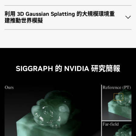
太平洋時間下午 3:30 － 5:00
表現。參與者將使用機器人手部素材，並應用模擬就緒建構的
在本實驗課程結束時，參與者將完成多個繪圖運算除錯挑戰，
Blender 是許多 3D 概念最初成形的地方，而本課程作為
從視覺檢測轉向模擬就緒。
最後，參與者將擁有一個可運作的 RTX 視圖應用程式，並掌握
NVIDIA 實驗室，502B 室
最佳實務。
並獲得運用 AI 輔助工作流程來調查與解決現代繪圖運算應用程
利用 3D Gaussian Splatting 的大規模環境重
NVIDIA 物理 AI 代理訓練營的一部分，將示範如何在不遷移工
一套可用於 AI 代理程式的實務方法，以建構可靠的繪圖運算與
7 月 23 日 (四)
建推動世界模擬
式問題的實務經驗。
與會者將驗證用於模擬就緒工作流程的 OpenUSD 素材，將
作流程的情況下，透過 Omniverse 程式庫拓展熟悉的工作環
模擬工具，支援物理 AI 工作流程。
太平洋時間上午 10:15 — 11:45
本實作課程作為 NVIDIA 物理 AI 代理訓練營的一部分，將空白
查看演講詳細資訊
CAD 與 Gaussian splat 內容轉換為 USD，建立物理場景，並
境。與會者將使用 AI 代理程式來搭建 Blender 整合架構，將
Concourse Hall
USD 場景轉化為可運行的 Isaac Sim™ 機器人場景，並由 AI 代
組裝樓梯、斜坡或其他測試佈局等環境。將啟用物理技術，使
查看演講詳細資訊 (第一場)
OVRTX、OVPhysX 與 OVStage 串接至即時的創作工作流程
查看演講詳細資訊
7 月 23 日 (四)
理程式作為模擬設定的協作夥伴參與。與會者將從 URDF 匯入
場景物件具備可互動性，並執行模擬以觀察素材在重力與使用
中。
我們提出一種新型的捕捉到模擬流程，適用於野外的 3D
太平洋時間下午 12:00 － 1:30
機械手臂，使用先前實驗課程素材或自行選擇的環境來組合場
者輸入下的行為表現。
查看演講詳細資訊 (第二場)
Gaussian Splat 場景，展示我們用於物件分割的研究解決方
Concourse Hall
景，並將 SimReady 內容導入 Isaac 進行測試。
本場演講將帶領與會者將 GPU 加速的路徑追蹤渲染引入
案、利用近期的學習式方法預測其體積力學特性，以及混合
最終，與會者將建立一個可執行的物理場景，包含已驗證的素
Blender 的視圖。在此過程中，與會者將瞭解 Blender 的場景
splat–mesh 物理模擬，並由 Kaolin Library 的最新功能提供支
SIGGRAPH 的 NVIDIA 研究簡報
學習如何使用 NVIDIA Omniverse NuRec Gaussian 型的重建
本次演講聚焦於從「場景中空無一物」到「機器人成功拿起方
材、已轉換的 USD 內容，以及可用於機器人測試或物理 AI 工
圖如何連接至 Omniverse 支援的渲染與模擬服務。
援。
技術來重建大型場景，以進行多 GPU 訓練、物件分割與擷取，
塊」的實務流程。學員將配置機器人、準備物體、驗證物理行
作流程的可互動環境。
並支援機器人測試應用。本實驗課程將以逐步流程講解核心概
為、調整場景，並執行基本的取放任務。代理程式技能負責處
最後，與會者將在 Blender 中擁有一個具備 RTX 渲染與物理支
查看演講詳細資訊
念，涵蓋資料擷取、重建，以及物件層級整合，支援在 NVIDIA
理可重複的設定步驟，使與會者能專注於場景意圖、模擬檢查
援場景，並更清楚理解可組合的 Omniverse 程式庫如何延伸既
查看演講詳細資訊
Isaac Lab 中進行機器人模擬。
與任務行為。
有工具，供藝術家、技術總監與模擬團隊使用。
最終，學員將完成一個已組裝的 Isaac Sim 場景，包含經物理
查看演講詳細資訊
查看演講詳細資訊
驗證的機器人、互動素材，以及一項成功將 OpenUSD 場景建
構與機器人模擬流程串接的取放任務。