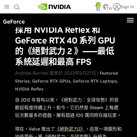
Skip
0
Sign In
to
TW
main
GeForce
content
採用 NVIDIA Reflex 和
GeForce RTX 40 系列 GPU
的《絕對武力 2 》——最低
系統延遲和最高 FPS
Andrew Burnes 發表於 2023年9月27日 |
Featured
Stories
GeForce RTX GPUs
GeForce RTX Laptops
NVIDIA Reflex
自 2012 年發布以來，《絕對武力：全球攻勢》的受
歡迎程度持續上升，如今，它仍然是 Steam 上每週
玩次數最多的遊戲，擁有超過 100 萬同時在線玩家。
現在，Valve 推出了
《絕對武力2》
，這是一項圖形和
技術更新，將《絕對武力：全球攻勢》升級為