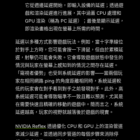
它從週邊延遲開始，即輸入設備的延遲；透過遊
戲和渲染延遲進行進展，其中涵蓋 CPU 處理和
GPU 渲染（稱為 PC 延遲）；最後是顯示延遲，
即渲染畫格出現在螢幕上所需的時間。
延遲以多種方式影響遊戲玩法。例如，當十字準線位
於對手上方時，您可能會按一下滑鼠，但由於累積延
遲，射擊仍可能會失敗。它會導致遊戲狀態中發生的
情況與玩家在螢幕上感知到的情況之間存在延遲。
「窺視者優勢」也受到系統延遲的影響——當兩個玩
家在相同網路 ping 的角度距離相同時，系統延遲較
低的玩家會在對手看到對手之前發現對手。此外，高
系統延遲可能會導致瞄準不一致且難以預測，尤其是
在需要快速且精確的移動的遊戲中。簡而言之，系統
延遲越高，玩家的視野就越落後於遊戲的現實。
NVIDIA Reflex
透過優化 CPU 和 GPU 上的渲染管道
來減少延遲，並透過同步管道的每個步驟來消除停