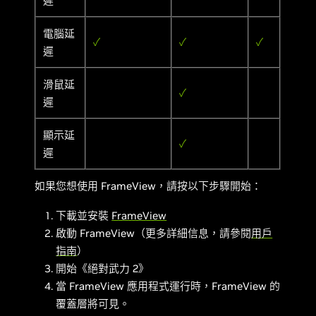
遲
電腦延
✓
✓
✓
遲
滑鼠延
✓
遲
顯示延
✓
遲
如果您想使用 FrameView，請按以下步驟開始：
下載並安裝
FrameView
啟動 FrameView（更多詳細信息，請參閱
用戶
指南
）
開始《絕對武力 2》
當 FrameView 應用程式運行時，FrameView 的
覆蓋層將可見。