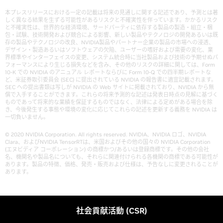
本プレスリリースにおける一定の記載は将来の見通しに関する記述であり、予測とは著
しく異なる結果を生ずる可能性があるリスクと不確実性を伴っています。かかるリスク
と不確実性は、世界的な経済環境、サードパーティに依存する製品の製造・組立・梱
包・試験、技術開発および競合による影響、新しい製品やテクノロジの開発あるいは既
存の製品やテクノロジの改良、NVIDIA製品やパートナー企業の製品の市場への浸透、
デザイン・製造あるいはソフトウェアの欠陥、ユーザーの嗜好および需要の変化、業
界標準やインターフェイスの変更、システム統合時に当社製品および技術の予期せぬパ
フォーマンスにより生じる損失などを含み、その他のリスクの詳細に関しては、Form
10-K での NVIDIA のアニュアル レポートならびに Form 10-Q での四半期レポートな
ど、米証券取引委員会 (SEC) に提出されている NVIDIA の報告書に適宜記載されます。
SEC への提出書類は写しが NVIDIA の Web サイトに掲載されており、NVIDIA から無
償で入手することができます。これらの将来予測的な記述は発表日時点の見解に基づく
ものであって将来的な業績を保証するものではなく、法律による定めがある場合を除
き、今後発生する事態や環境の変化に応じてこれらの記述を更新する義務を NVIDIA は
一切負いません。
© 2020 NVIDIA Corporation. All rights reserved. NVIDIA、NVIDIA ロゴ、NVIDIA
Clara、およびNVIDIA TensorRTは、米国およびその他の国々の NVIDIA Corporation
(エヌビディア コーポレーション) の商標かつ/あるいは登録商標です。その他の会社
名、機関名や製品名についても、それらに関連付けられる各機関の商標である可能性が
あります。製品の特徴、価格、発売・販売および仕様は、予告なしに変更されることが
あります。
社会貢献活動 (CSR)