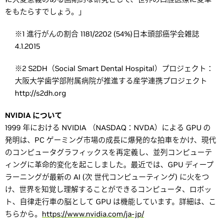
をもたらすでしょう。」
※1 進行がんの割合 1181/2202 (54%)日本頭部癌学会雑誌
4.1.2015
※2 S2DH（Social Smart Dental Hospital）プロジェクト：
大阪大学歯学部附属病院が推進する産学連携プロジェクト
http://s2dh.org
NVIDIA について
1999 年における NVIDIA （NASDAQ：NVDA）による GPU の
発明は、PC ゲーミング市場の成⻑に爆発的な拍⾞をかけ、現代
のコンピュータグラフィックスを再定義し、並列コンピューテ
ィングに⾰命的変化を起こしました。最近では、GPU ディープ
ラーニングが最新の AI (次 世代コンピューティング) に⽕をつ
け、世界を知覚し理解することができるコンピュータ、ロボッ
ト、⾃律⾛⾏⾞の脳として GPU は機能しています。詳細は、こ
ちらから。
https://www.nvidia.com/ja-jp/