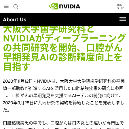
Skip
to
JP
main
About Us
content
大阪大学歯学研究科と
NVIDIAがディープラーニング
の共同研究を開始、口腔がん
早期発見AIの診断精度向上を
目指す
2020年11月12日 - NVIDIAは、大阪大学大学院歯学研究科の平岡
慎一郎助教が推進するAIを活用した口腔粘膜疾患の研究に参画
し、口腔がんの早期発見を支援するAIモデルの開発に向けて、
2020年9月28日に共同研究の契約を締結したことを発表しまし
た。
口腔粘膜疾患の中でも、口腔がんは口内炎との違いが専門医で