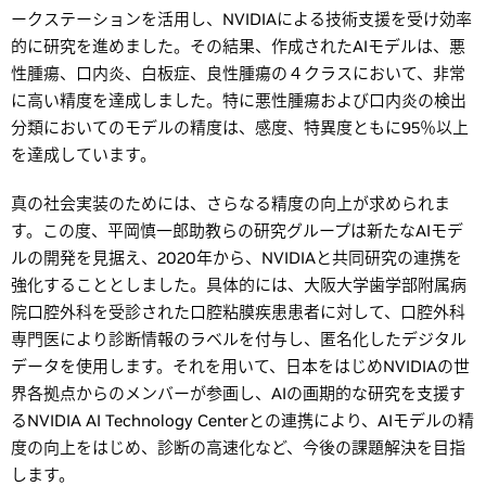
ークステーションを活用し、NVIDIAによる技術支援を受け効率
的に研究を進めました。その結果、作成されたAIモデルは、悪
性腫瘍、口内炎、白板症、良性腫瘍の４クラスにおいて、非常
に高い精度を達成しました。特に悪性腫瘍および口内炎の検出
分類においてのモデルの精度は、感度、特異度ともに95％以上
を達成しています。
真の社会実装のためには、さらなる精度の向上が求められま
す。この度、平岡慎一郎助教らの研究グループは新たなAIモデ
ルの開発を見据え、2020年から、NVIDIAと共同研究の連携を
強化することとしました。具体的には、大阪大学歯学部附属病
院口腔外科を受診された口腔粘膜疾患患者に対して、口腔外科
専門医により診断情報のラベルを付与し、匿名化したデジタル
データを使用します。それを用いて、日本をはじめNVIDIAの世
界各拠点からのメンバーが参画し、AIの画期的な研究を支援す
るNVIDIA AI Technology Centerとの連携により、AIモデルの精
度の向上をはじめ、診断の高速化など、今後の課題解決を目指
します。