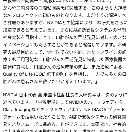
一教室の平岡慎一郎 助教は以下のように述べています。「口腔
がんや口内炎等の口腔粘膜疾患に関連する、このような大規模
なAIプロジェクトは初のものとなります。まだ多くの解決すべ
き課題もありますが、NVIDIAとの協業により、本研究をさらに
加速できると考えています。さらにAI診断支援システムの早期
社会実装を目指すことで、口腔がんの早期発見に対して大きな
イノベーションもたらすことができると確信しています。本研
究の最終目的として、専門医でない医師、またオンラインの診
療でも活用可能な、口腔がんの早期発見に特化した医療機器の
開発に貢献し、口腔がんの治療成績の向上、また治療による
Quality Of Life (QOL) 低下の防止を目指し、一人でも多くの口
腔がんの患者さんを救いたいと考えています。」
NVIDIA 日本代表 兼 米国本社副社長の大崎真孝は、次のように
述べています。「学習環境としてNVIDIAのハードウェアから、
Clara Imagingなどのソフトウェアまで、NVIDIAのAIプラット
フォームを活用いただくことで、AI診断支援システムの研究開
発をよりスムーズに進めることができます。本研究は、社会的
に大変意義のある画期的な研究として、世界の口腔医療に変革