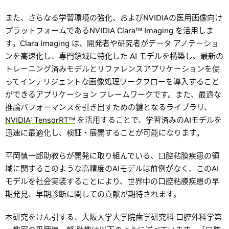
また、さらなる学習環境の強化、およびNVIDIAの医用画像向け
プラットフォームである
NVIDIA Clara™ Imaging
を活用しま
す。Clara Imaging は、開発者や研究者がデータ アノテーショ
ンを高速化し、専門領域に特化した AI モデルを構築し、最新の
トレーニング済みモデルとリファレンスアプリケーションを使
ってインテリジェントな画像処理ワークフローを導入すること
ができるアプリケーション フレームワークです。また、最適な
推論パフォーマンスを引き出すための鍵となるライブラリ、
NVIDIA
TensorRT™
を活用することで、学習済みのAIモデルを
®
迅速に最適化し、検証・展開することが可能になります。
平岡慎一郎助教らが開発に取り組んでいる、口腔粘膜疾患の領
域に関するこのような高精度のAIモデルは前例がなく、このAI
モデルを社会実装することにより、世界中の口腔粘膜疾患の早
期発見、早期診断に関しての貢献が期待されます。
本研究をけん引する、大阪大学大学院歯学研究科 口腔外科学第