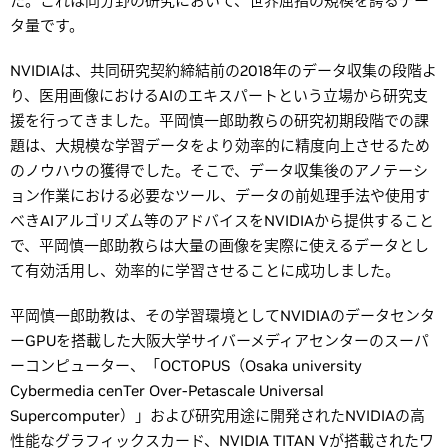
た。これは同分野の研究において、世界屈指の規模を誇るデー
タ量です。
NVIDIAは、共同研究契約締結前の2018年のデータ収集の段階よ
り、医用画像におけるAIのエキスパートという立場から研究支
援を行ってきました。平岡慎一郎助教らの研究初期段階での課
題は、大規模な学習データをより効率的に精度向上させるため
のノウハウの獲得でした。そこで、データ収集後のアノテーシ
ョン作業における必要なツール、データの前処理手法や使用す
べきAIアルゴリズム等のアドバイスをNVIDIAから提供すること
で、平岡慎一郎助教らは大量の画像を実際に使えるデータとし
て有効活用し、効率的に学習させることに成功しました。
平岡慎一郎助教は、その学習環境としてNVIDIAのデータセンタ
ーGPUを搭載した大阪大学サイバーメディアセンターのスーパ
ーコンピューター、「OCTOPUS（Osaka university
Cybermedia cenTer Over-Petascale Universal
Supercomputer）」および研究用途に開発されたNVIDIAの高
性能なグラフィックスカード、NVIDIA TITAN Vが搭載されたワ