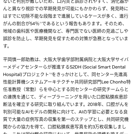
ないと判別が難しいため、口内炎と誤診されやすく、消化器が
んと異なり視診での早期発見が可能にもかかわらず、発見時に
はすでに切除不能な段階まで進展しているケースが多く、進行
がんの割合が54％
であるという報告もあります。そのため、
※1
地域の歯科医や医療機関など、専門医でない医師の見過ごしや
誤診を防止し、早期発見を促すための対策が急務となっていま
す。
平岡慎一郎助教は、大阪大学歯学部附属病院と大阪大学サイバ
ーメディアセンターらが推進するS2DH (Social Smart Dental
Hospital)プロジェクト
をきっかけとして、同センター先進高
※2
性能計算機システムアーキテクチャ共同研究部門Lee Chonho特
任准教授（常勤）らを中心とする同センターの研究チームらと
の連携を通じて、ディープラーニングを用いた口腔粘膜疾患診
断法を確立する研究に取り組んでいます。2018年、口腔がんを
判別可能なAIモデルの開発に向けて、AIの学習に必要となる良
質で大量の症例写真の収集を第一のステップとし、共同研究機
関からの協力を得て、口腔粘膜疾患写真を約3万枚収集しまし