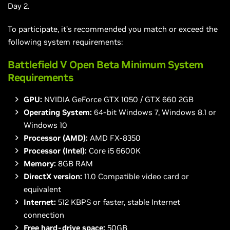
Day 2.
To participate, it’s recommended you match or exceed the
following system requirements:
Battlefield V Open Beta Minimum System
Requirements
GPU:
NVIDIA GeForce GTX 1050 / GTX 660 2GB
Operating System:
64-bit Windows 7, Windows 8.1 or
Windows 10
Processor (AMD):
AMD FX-8350
Processor (Intel):
Core i5 6600K
Memory:
8GB RAM
DirectX version:
11.0 Compatible video card or
equivalent
Internet:
512 KBPS or faster, stable Internet
connection
Free hard-drive space:
50GB