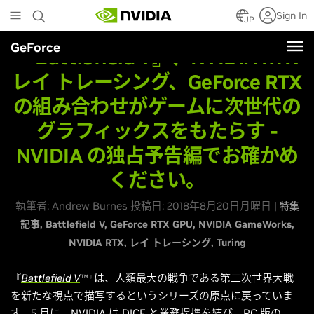
Skip
Sign In
to
JP
main
GeForce
content
『Battlefield V』、NVIDIA RTX
レイ トレーシング、GeForce RTX
の組み合わせがゲームに次世代の
グラフィックスをもたらす -
NVIDIA の独占予告編でお確かめ
ください。
執筆者: Andrew Burnes 投稿日: 2018年8月20日月曜日 |
特集
記事
Battlefield V
GeForce RTX GPU
NVIDIA GameWorks
NVIDIA RTX
レイ トレーシング
Turing
『
Battlefield V
は、人類最大の戦争である第二次世界大戦
TM 』
を新たな視点で描写するというシリーズの原点に戻っていま
す。5 月に、
NVIDIA は DICE と業務提携を結び、
PC 版の