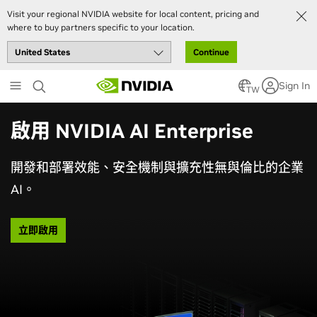
Visit your regional NVIDIA website for local content, pricing and
where to buy partners specific to your location.
Continue
Skip
Sign In
to
TW
main
content
啟用 NVIDIA AI Enterprise
開發和部署效能、安全機制與擴充性無與倫比的企業
AI。
立即啟用