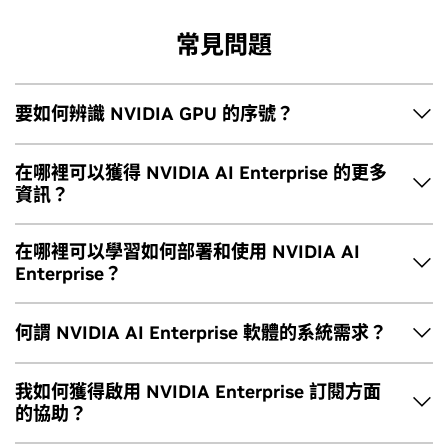
常見問題
要如何辨識 NVIDIA GPU 的序號？
請依照
這些說明
找出 NVIDIA GPU 的序號。
在哪裡可以獲得 NVIDIA AI Enterprise 的更多
資訊？
NVIDIA AI Enterprise 產品頁面
概述軟體與眾多其他資源，協
在哪裡可以學習如何部署和使用 NVIDIA AI
助您開始使用。
Enterprise？
請查看這個
完整的規劃與部署指南資料庫
，其中包括部署的最
何謂 NVIDIA AI Enterprise 軟體的系統需求？
佳實務與常見使用案例的參考架構等。
我們要求 NVIDIA AI Enterprise 軟體使用 NVIDIA 認證系統
我如何獲得啟用 NVIDIA Enterprise 訂閱方面
™。如需認證系統清單，請參閱
合格系統目錄
。
的協助？