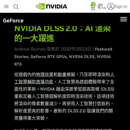
Skip
0
Sign In
to
TW
main
GeForce
content
NVIDIA DLSS 2.0：AI 渲染
的一大躍進
Andrew Burnes 發表於 2020年3月23日 |
Featured
Stories
GeForce RTX GPUs
NVIDIA DLSS
NVIDIA
RTX
從遊戲內的
物理效果
和
動畫
模擬，乃至即時渲染和
人
工智慧輔助直播功能
，人工智慧為遊戲體驗帶來了全
面性的革新。NVIDIA 藉由深度學習超高取樣 (DLSS)
重新定義人工智慧超解析度即時渲染技術，這項技術
將渲染的像素數量減少，再使用人工智慧打造銳利、
解析度更高的影像。最新的 DLSS 2.0 版讓我們的願
景獲得重大突破。