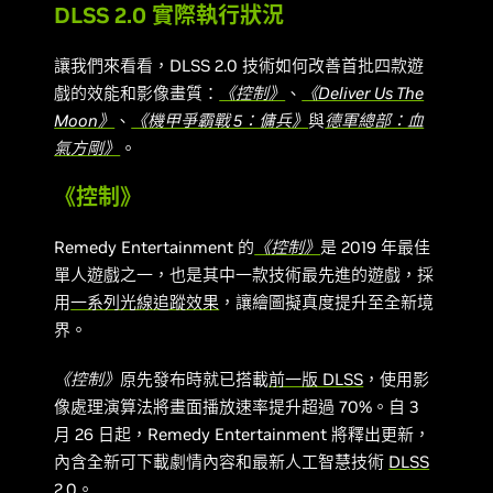
DLSS 2.0 實際執行狀況
讓我們來看看，DLSS 2.0 技術如何改善首批四款遊
戲的效能和影像畫質：
《控制》
、
《Deliver Us The
Moon》
、
《機甲爭霸戰 5：傭兵》
與
德軍總部：血
氣方剛》
。
《控制》
Remedy Entertainment 的
《控制》
是 2019 年最佳
單人遊戲之一，也是其中一款技術最先進的遊戲，採
用
一系列光線追蹤效果
，讓繪圖擬真度提升至全新境
界。
《控制》
原先發布時就已搭載
前一版 DLSS
，使用影
像處理演算法將畫面播放速率提升超過 70%。自 3
月 26 日起，Remedy Entertainment 將釋出更新，
內含全新可下載劇情內容和最新人工智慧技術
DLSS
2.0
。