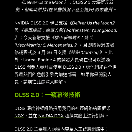
《Deliver Us the Moon》：DLSS 2.0 大幅提升效
能，但同時維持 (在某些情況下甚至提升) 影像畫質。
NVIDIA DLSS 2.0 現已支援
《Deliver Us the Moon》
與
《德軍總部：血氣方剛 (Wolfenstein: Youngblood)
》
；今天新增支援
《機甲爭霸戰 5：傭兵
(MechWarrior 5: Mercenaries) 》
，且即將透過遊戲
修補程式於 3 月 26 日支援
《控制 (Control) 》
。此
外，Unreal Engine 4 的開發人員現在也可以透過
DLSS 開發人員計畫
使用 DLSS 2.0，讓他們能在全世
界最熱門的遊戲引擎內加速部署。如果你是開發人
員，請前往
此處
深入瞭解。
DLSS 2.0：一窺幕後技術
DLSS 深度神經網路採用我們的神經網路繪圖框架
NGX
，並在
NVIDIA DGX
超級電腦上進行訓練。
DLSS 2.0 主要輸入兩種內容至人工智慧網路中：