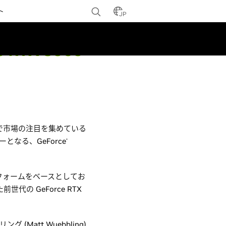
ト
JP
RTX 3060
で市場の注目を集めている
リーとなる、GeForce
®
ットフォームをベースとしてお
代の GeForce RTX
。
(Matt Wuebbling)