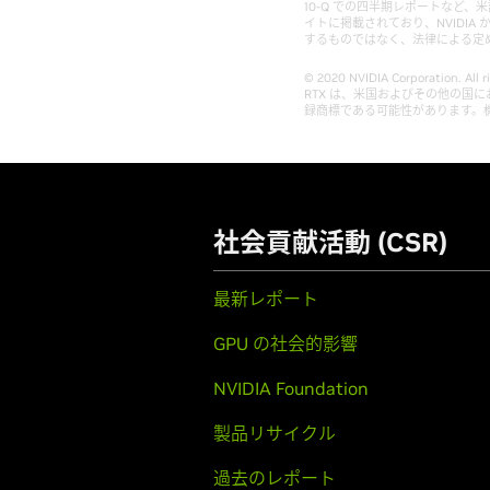
10-Q での四半期レポートなど、米証
イトに掲載されており、NVIDI
するものではなく、法律による定め
© 2020 NVIDIA Corporation. A
RTX は、米国およびその他の国にお
録商標である可能性があります。
社会貢献活動 (CSR)
最新レポート
GPU の社会的影響
NVIDIA Foundation
製品リサイクル
過去のレポート