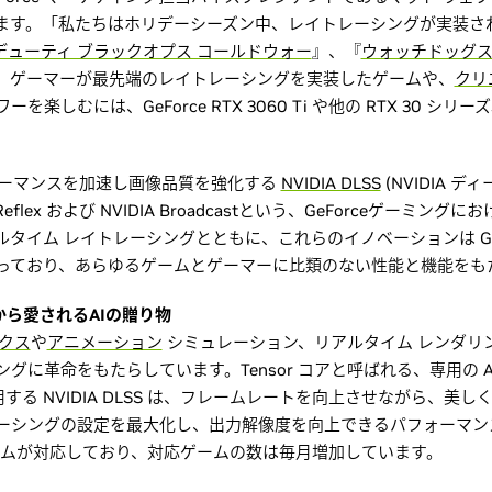
ます。「私たちはホリデーシーズン中、レイトレーシングが実装さ
 デューティ ブラックオプス コールドウォー
』、『
ウォッチドッグス
。ゲーマーが最先端のレイトレーシングを実装したゲームや、
クリ
ーを楽しむには、GeForce RTX 3060 Ti や他の RTX 30 
、パフォーマンスを加速し画像品質を強化する
NVIDIA DLSS
(NVIDIA 
eflex および NVIDIA Broadcastという、GeForceゲーミング
タイム レイトレーシングとともに、これらのイノベーションは GeFo
っており、あらゆるゲームとゲーマーに比類のない性能と機能をも
マーから愛されるAIの贈り物
クス
や
アニメーション
シミュレーション、リアルタイム レンダリ
グに革命をもたらしています。Tensor コアと呼ばれる、専用の A
する NVIDIA DLSS は、フレームレートを向上させながら、美
ーシングの設定を最大化し、出力解像度を向上できるパフォーマン
えるゲームが対応しており、対応ゲームの数は毎月増加しています。