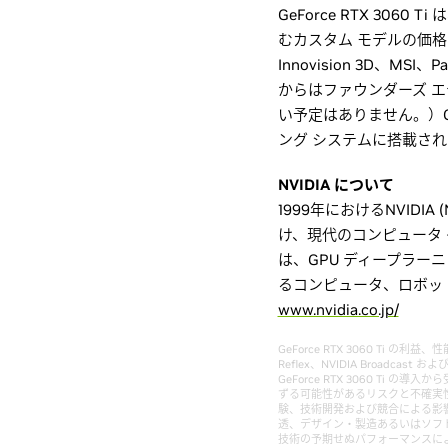
GeForce RTX 30
むカスタム モデルの価格は 39
Innovision 3D、M
からはファウンダーズ 
い予定はありません。）Ge
ング システムに搭載さ
NVIDIA について
1999年におけるNVIDI
け、現代のコンピュータ
は、GPU ディープラー
るコンピュータ、ロボッ
www.nvidia.co.jp/
GeForce RTX 3060 T
Reflex、NVIDIA Broadca
GeForce RTX 3060 
ずる可能性があるリスクと不確実
験、技術開発および競合による影
透、デザイン・製造あるいはソフ
技術の予期せぬパフォーマンスにより生