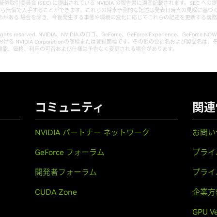
券取引委員会 (SEC) に提出されている NVIDIA の報告書に適宜記載されます。SEC への提出書
A から無償で入手することができます。これらの将来予測的な記述は発表日時点の見解に基づ
がある 場合を除き、今後発生する事態や環境の変化に応じてこれらの記述を更新する義務を N
ll rights reserved. NVIDIA、NVIDIA のロゴ、GeForce、GeForce Experience、GeForce N
ける NVIDIA Corporationの商標または登録商標です。その他の会社名および製品名
機能、価格、利用の可否および仕様は予告なく変更される場合があります。
コミュニティ
関連
NVIDIA パートナー ネットワーク
お問い
GeForce フォーラム
プライ
開発者フォーラム
プライ
CUDA Zone
企業方
GPU V