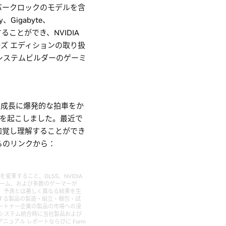
ーオーバークロックのモデルを含
、Gigabyte、
手することができ、NVIDIA
ズ エディションの取り扱
主要システムビルダーのゲーミ
グ市場の成長に爆発的な拍車をか
化を起こしました。最近で
を知覚し理解することができ
らのリンクから：
を変革すること、DLSS、NVIDIA
加されたゲーム、および多数のゲーマーが
あり、予測とは著しく異なる結果を生
する製品の製造・組立・梱包・試
ートナー企業の製品の市場への浸
システム統合時に当社製品および
アニュアル レポートならびに Form