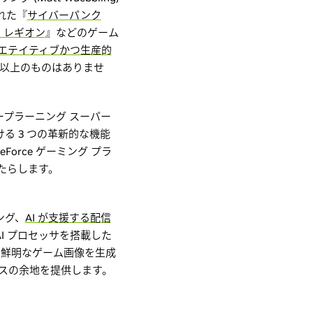
れた『
サイバーパンク
 レギオン
』などのゲーム
エテイティブかつ生産的
シリーズ以上のものはありませ
ディープラーニング スーパー
における 3 つの革新的な機能
rce ゲーミング プラ
たらします。
ング、
AI が支援する配信
I プロセッサを搭載した
しく鮮明なゲーム画像を生成
スの余地を提供します。