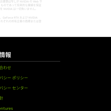
類は写しが NVIDIA の Web サ
くものであって将来的な業績を保証
VIDIA は一切負いません。
OW、GeForce RTX および NVIDIA
は、それぞれの所有企業の商標または登
情報
合わせ
バシー ポリシー
バシー センター
針
entures