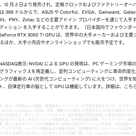
60 Ti は、12 月 2 日より発売され、定格クロックおよびファクトリ
9 ドルからで、ASUS や Colorful、EVGA、Gainward、Galaxy
SI、Palit、PNY、Zotac などの主要アドイン プロバイダーを通じて入
エディション を入手することができます。（日本国内でファウンダー
Force RTX 3060 Ti GPU は、世界中の大手メーカーおよび
れるほか、大手小売店やオンラインショップでも販売予定です。
A (NASDAQ表示: NVDA) による GPU の発明は、PC ゲーミン
 グラフィックスを再定義し、並列コンピューティングに革命的変
ニングが最新の AI (次世代コンピューティング) に火をつけ、世界
ト、自律走行車の脳として GPU は機能しています。詳細は、こち
i の利益、性能、能力、可用性および価格、開発者がレイトレーシング効果を使用すること、AI がゲーム
st および GeForce Experience の利益、性能、機能および能力､入手性および DLSS が追
Ti の導入から受ける利益など、本プレスリリースにおける一定の記載は将来の見通しに関する記述で
性を伴っています。かかるリスクと不確実性は、世界的な経済環境、サードパーティに依存
響、新しい製品やテクノロジの開発あるいは既存の製品やテクノロジの改良、当社製品やパ
トウェアの欠陥、ユーザーの嗜好および需要の変化、業界標準やインターフェイスの変更、
じる損失などを含み、その他のリスクの詳細に関しては、Form 10-K での NVIDIA の