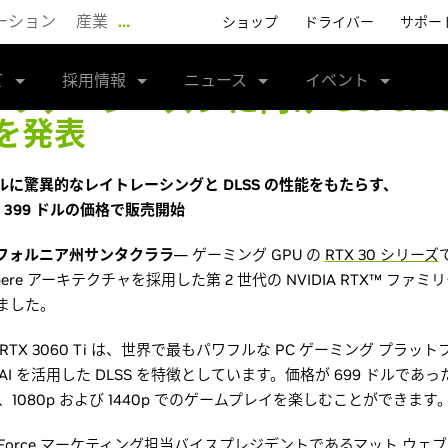
ーション
産業
…
ショップ
ドライバー
サポー
て
採用情報
ニュース
イベント
ホリデーシーズンに向け GeForce 
を発表
に驚異的なレイトレーシングと DLSS の性能をもたらす、
Ti が 399 ドルの価格で販売開始
日、カリフォルニア州サンタクララ
— ゲーミング GPU の
RTX 30 シリーズ
Ampere アーキテクチャを採用した第 2 世代の NVIDIA RTX™ ファミ
表しました。
のRTX 3060 Ti は、世界で最もパワフルな PC ゲーミング プラ
 を活用した DLSS を特徴としています。価格が 699 ドルであった前世
速で、1080p および 1440p でのゲームプレイを楽しむことができます
eForce マーケティング担当バイスプレジデントであるマット ウェブリング 