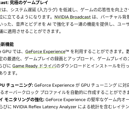
oadcast: 究極のゲームプレイ
ジ
は、システム遅延 (入力ラグ) を低減し、ゲームの応答性を向上さ
位に立てるようになります。
NVIDIA Broadcast
は、バーチャル背景
いった、音声とビデオを AI で強化する一連の機能を提供し、ユー
オ会議に適用させることができます。
 の最新機能
ce GPU では、
GeForce Experience
™ を利用することができます。
定の最適化、ゲームプレイの録画とアップロード、ゲームプレイの
らびに
Game Ready ドライバ
のダウンロードとインストールを行
あります。
PU チューニング:
GeForce Experience が GPU チューニン
よるオーバークロック プロファイルを自動的に作成することができ
イ モニタリングの強化:
GeForce Experience の堅牢なゲー
 NVIDIA Reflex Latency Analyzer による統計を含む