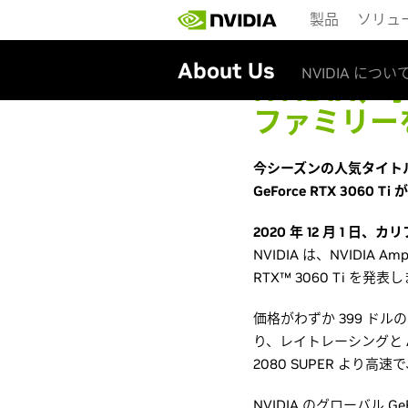
Skip
製品
ソリュ
to
main
content
About Us
NVIDIA につい
NVIDIA、
ファミリー
今シーズンの人気タイトル
GeForce RTX 3060 
2020 年 12 月 1 
NVIDIA は、NVIDIA 
RTX™ 3060 Ti を発
価格がわずか 399 ドル
り、レイトレーシングと AI
2080 SUPER より高
NVIDIA のグローバル G