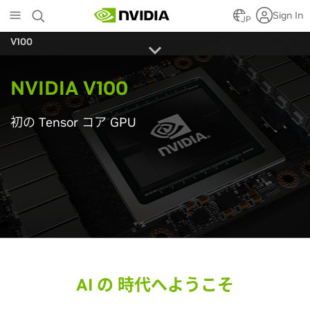
Skip
Sign In
to
JP
main
V100
content
NVIDIA V100
初の Tensor コア GPU
AI の 時代へようこそ