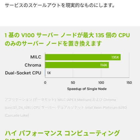
サービスのスケールアウトを現実的なものにします。
1 基の V100 サーバー ノードが最大 135 個の CPU
のみのサーバー ノードを置き換えます
MILC
135X
Chroma
114X
Dual-Socket CPU
1X
0
50
100
150
Speedup of Single Node
アプリケーション (データセット): MILC (APEX Medium) および Chroma
(szscl21_24_128) | CPU サーバー: デュアルソケット Intel Xeon Platinum 8280
(Cascade Lake)
ハイ パフォーマンス コンピューティング