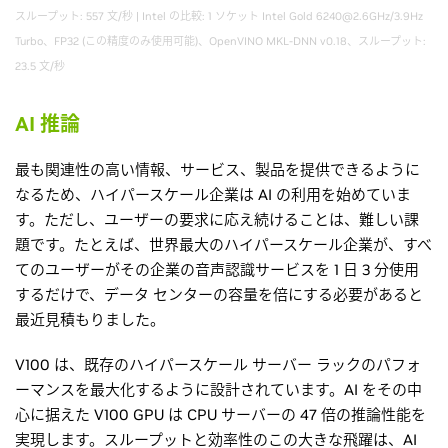
スループット: 557 文/秒 | Intel の比較: 1 ソケット Intel Gold 6240@2.6GHz/3.9Hz
Turbo、FP32 (この精度のみ使用可能)、OpenVINO MKL-DNN v0.18、スループット:
23.5 文/秒
AI 推論
最も関連性の高い情報、サービス、製品を提供できるように
なるため、ハイパースケール企業は AI の利用を始めていま
す。ただし、ユーザーの要求に応え続けることは、難しい課
題です。たとえば、世界最大のハイパースケール企業が、すべ
てのユーザーがその企業の音声認識サービスを 1 日 3 分使用
するだけで、データ センターの容量を倍にする必要があると
最近見積もりました。
V100 は、既存のハイパースケール サーバー ラックのパフォ
ーマンスを最大化するように設計されています。AI をその中
心に据えた V100 GPU は CPU サーバーの 47 倍の推論性能を
実現します。スループットと効率性のこの大きな飛躍は、AI