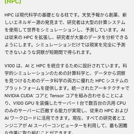
(HPC)
HPC は現代科学の基礎となる柱です。天気予報から創薬、新
しいエネルギー源の発見まで、研究者は大型の計算システム
を使用して世界をシミュレーションし、予測しています。AI
は従来の HPC を拡張し、研究者が大量のデータを分析できる
ようにします。シミュレーションだけでは現実を完全に予測
できないような洞察が短期間で得られます。
V100 は、AI と HPC を統合するために設計されています。科
学的シミュレーションのための計算科学と、データから洞察
を見つけるためのデータ科学の両方に優れた HPC システムの
プラットフォームを提供します。統一されたアーキテクチャで
NVIDIA CUDA
コアと Tensor コアを組み合わせることによ
®
り、V100 GPU を装備したサーバー 1 台で数百台の汎用 CPU
のみのサーバーに匹敵する能力が実現し、従来の HPC および
AI ワークロードに活用できます。現在、すべての研究者とエ
ンジニアが AI スーパーコンピューターを利用して、最も困難
な作業に取り組むことができます。