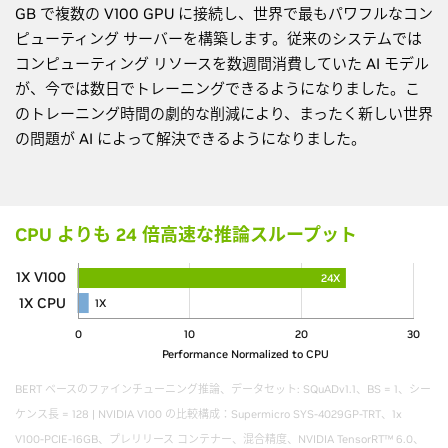
GB で複数の V100 GPU に接続し、世界で最もパワフルなコン
ピューティング サーバーを構築します。従来のシステムでは
コンピューティング リソースを数週間消費していた AI モデル
が、今では数日でトレーニングできるようになりました。こ
のトレーニング時間の劇的な削減により、まったく新しい世界
の問題が AI によって解決できるようになりました。
CPU よりも 24 倍高速な推論スループット
1X V100
24X
1X CPU
1X
0
10
20
30
Performance Normalized to CPU
BERT ベースのファインチューニング推論、データセット: SQuADv1.1、BS = 1、シー
ケンス長 = 128 | NVIDIA V100 の比較構成：Supermicro SYS-4029GP-TRT、1x
V100-PCIE-16GB、プレリリース コンテナー、混合精度、NVIDIA TensorRT™ 6.0、