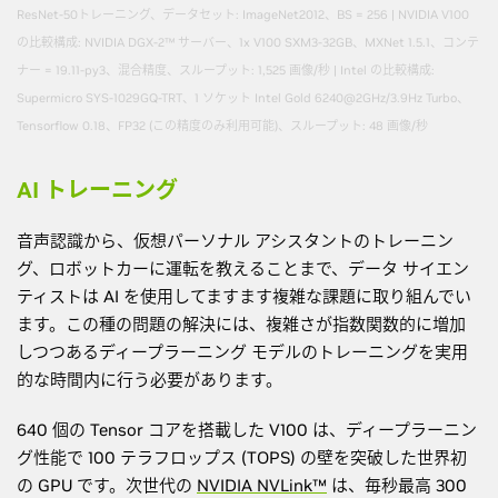
ResNet-50トレーニング、データセット: ImageNet2012、BS = 256 | NVIDIA V100
の比較構成: NVIDIA DGX-2™ サーバー、1x V100 SXM3-32GB、MXNet 1.5.1、コンテ
ナー = 19.11-py3、混合精度、スループット: 1,525 画像/秒 | Intel の比較構成:
Supermicro SYS-1029GQ-TRT、1 ソケット Intel Gold 6240@2GHz/3.9Hz Turbo、
Tensorflow 0.18、FP32 (この精度のみ利用可能)、スループット: 48 画像/秒
AI トレーニング
音声認識から、仮想パーソナル アシスタントのトレーニン
グ、ロボットカーに運転を教えることまで、データ サイエン
ティストは AI を使用してますます複雑な課題に取り組んでい
ます。この種の問題の解決には、複雑さが指数関数的に増加
しつつあるディープラーニング モデルのトレーニングを実用
的な時間内に行う必要があります。
640 個の Tensor コアを搭載した V100 は、ディープラーニン
グ性能で 100 テラフロップス (TOPS) の壁を突破した世界初
の GPU です。次世代の
NVIDIA NVLink™
は、毎秒最高 300