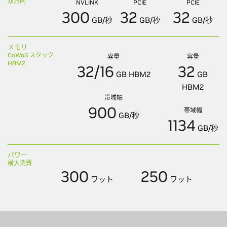
双方向
NVLINK
PCIE
PCIE
300
32
32
GB/秒
GB/秒
GB/秒
メモリ
CoWoS スタック
容量
容量
HBM2
32/16
32
GB HBM2
GB
HBM2
帯域幅
900
帯域幅
GB/秒
1134
GB/秒
パワー
最大消費
300
250
ワット
ワット