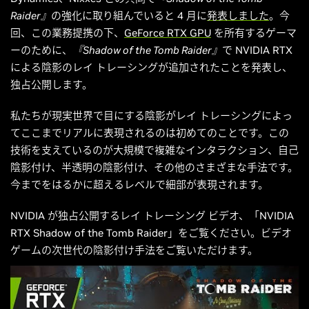
Raider』
の強化に取り組んでいると 4 月に
発表しました
。今
回、この業務提携の下、
GeForce RTX GPU
を所有するゲーマ
ーのために、
『Shadow of the Tomb Raider』
で NVIDIA RTX
による陰影のレイ トレーシングが追加されたことを発表し、
独占公開します。
私たちが現実世界で目にする陰影がレイ トレーシングによっ
てここまでリアルに表現されるのは初めてのことです。この
技術を支えているのが大規模で複雑なインタラクション、自己
陰影付け、半透明の陰影付け、その他のさまざまな手法です。
今までをはるかに超えるレベルで細部が表現されます。
NVIDIA が独占公開するレイ トレーシング ビデオ、「NVIDIA
RTX Shadow of the Tomb Raider」をご覧ください。ビデオ
ゲームの次世代の陰影付け手法をご覧いただけます。