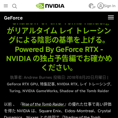
Skip
Sign In
to
JP
main
GeForce
content
『Shadow of the Tomb Raider』
がリアルタイム レイ トレーシン
グによる陰影の基準を上げる。
Powered By GeForce RTX -
NVIDIA の独占予告編でお確かめ
ください。
執筆者: Andrew Burnes 投稿日: 2018年8月20日月曜日 |
GeForce RTX GPU
特集記事
NVIDIA RTX
レイ トレーシング
Turing
NVIDIA GameWorks
Shadow of the Tomb Raider
以前
、
『
Rise of the Tomb Raider
』
の優れた仕事で高い評価
を得た NVIDIA は、Square Enix、Eidos-Montreal、Crystal
Dynamics、Nixxes との共同で
『Shadow of the Tomb