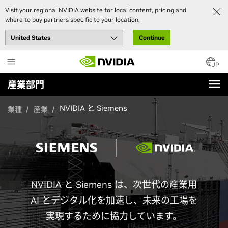
Visit your regional NVIDIA website for local content, pricing and
where to buy partners specific to your location.
Continue
Skip
to
JP
main
産業部門
content
NVIDIA と Siemens
業種
産業
NVIDIA と Siemens は、次世代の産業用
AI とデジタル化を加速し、未来の工場を
実現するために協力しています。