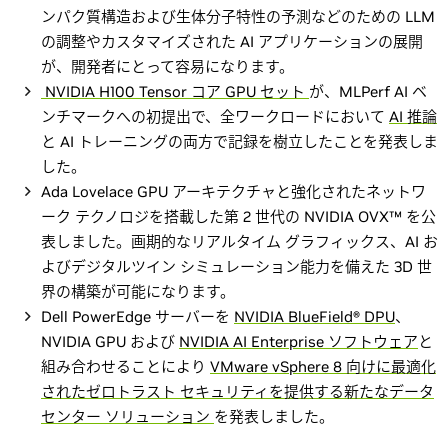
ンパク質構造および生体分子特性の予測などのための LLM
の調整やカスタマイズされた AI アプリケーションの展開
が、開発者にとって容易になります。
NVIDIA H100 Tensor コア GPU セット
が、MLPerf AI ベ
ンチマークへの初提出で、全ワークロードにおいて
AI 推論
と AI トレーニングの両方で記録を樹立したことを発表しま
した。
Ada Lovelace GPU アーキテクチャと強化されたネットワ
ーク テクノロジを搭載した第 2 世代の NVIDIA OVX™ を公
表しました。画期的なリアルタイム グラフィックス、AI お
よびデジタルツイン シミュレーション能力を備えた 3D 世
界の構築が可能になります。
Dell PowerEdge サーバーを
NVIDIA BlueField® DPU
、
NVIDIA GPU および
NVIDIA AI Enterprise ソフトウェア
と
組み合わせることにより
VMware vSphere 8 向けに最適化
されたゼロトラスト セキュリティを提供する新たなデータ
センター ソリューション
を発表しました。