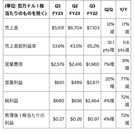
(単位: 百万ドル 1 株
Q3
Q2
Q3
Q/Q
Y/Y
当たりのものを除く)
FY23
FY23
FY22
12%
17%
売上高
$5,931
$6,704
$7,103
減
減
10.1
11.6
売上高総利益率
53.6%
43.5%
65.2%
pts増
pts減
31%
営業費用
$2,576
$2,416
$1,960
7%増
増
20%
77%
営業利益
$601
$499
$2,671
増
減
72%
純利益
$680
$656
$2,464
4%増
減
希薄後 1 株当たりの
72%
$0.27
$0.26
$0.97
4%増
利益
減