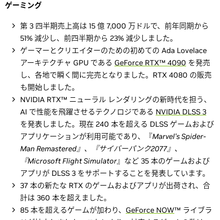
ゲーミング
第 3 四半期売上高は 15 億 7,000 万ドルで、前年同期から
51% 減少し、前四半期から 23% 減少しました。
ゲーマーとクリエイターのための初めての Ada Lovelace
アーキテクチャ GPU である
GeForce RTX™ 4090
を発売
し、各地で瞬く間に完売となりました。RTX 4080 の販売
も開始しました。
NVIDIA RTX™ ニューラル レンダリングの新時代を担う、
AI で性能を飛躍させるテクノロジである
NVIDIA DLSS 3
を発表しました。現在 240 本を超える DLSS ゲームおよび
アプリケーションが利用可能であり、『
Marvel’s Spider-
Man Remastered』、『サイバーパンク2077』、
『Microsoft Flight Simulator
』など 35 本のゲームおよび
アプリが DLSS 3 をサポートすることを発表しています。
37 本の新たな RTX のゲームおよびアプリが出荷され、合
計は 360 本を超えました。
85 本を超えるゲームが加わり、
GeForce NOW
™ ライブラ