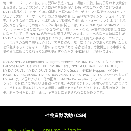
境、サードパーティに依存する製品の製造・組立・梱包・試験、技術開発および競合に
よる影響、新しい製品やテクノロジの開発あるいは既存の製品やテクノロジの改良、
NVIDIA製品やパートナー企業の製品の市場への浸透、デザイン・製造あるいはソフト
ウェアの欠陥、ユーザーの嗜好および需要の変化、業界標準やインターフェイスの変
更、システム統合時にNVIDIA製品および技術の予期せぬパフォーマンスにより生じる
損失などを含み、その他のリスクの詳細に関しては、Form 10-K でのNVIDIAのアニュ
アル レポートならびに Form 10-Q での四半期レポートなど、米証券取引委員会 (SEC)
に提出されている NVIDIA の報告書に適宜記載されます。SEC への提出書類は写しが
NVIDIA の Web サイトに掲載されており、NVIDIA から無償で入手することができま
す。これらの将来予測的な記述は発表日時点の見解に基づくものであって将来的な業績
を保証するものではなく、法律による定めがある 場合を除き、今後発生する事態や環
境の変化に応じてこれらの記述を更新する義務を NVIDIA は一切負いません。
© 2022 NVIDIA Corporation. All rights reserved. NVIDIA、NVIDIA ロゴ、GeForce、
GeForce NOW、GeForce RTX、NVIDIA Clara、NVIDIA CUDA-X、NVIDIA DGX、
NVIDIA DRIVE、NVIDIA DRIVE Orin、NVIDIA Grace、NVIDIA Hopper、NVIDIA
Isaac、NVIDIA Jetson、NVIDIA Omniverse、NVIDIA OVX、NVIDIA Spectrum および
NVLink は、米国およびその他の国々の NVIDIA Corporation (エヌビディア コーポレー
ション) の商標かつ/あるいは登録商標です。その他の会社名、機関名や製品名について
も、それらに関連付けられる各機関の商標である可能性があります。製品の特徴、価
格、利用の可否および仕様は、予告なしに変更されることがあります。
社会貢献活動 (CSR)
最新レポート
GPU の社会的影響