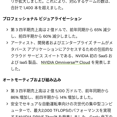
リが拡大しました。これにより、対応するゲームの数は、
合計で 1,400 本を超えました。
プロフェッショナル ビジュアライゼーション
第 3 四半期売上高は 2 億ドルで、前年同期から 65% 減少
し、前四半期から 60% 減少しました。
アーティスト、開発者およびエンタープライズ チームがメ
タバース アプリケーションにアクセスするための包括的な
クラウド サービス スイートである、NVIDIA 初の SaaS お
よび IaaS 製品、
NVIDIA Omniverse™ Cloud
を発表しま
した。
オートモーティブおよび組み込み
第 3 四半期売上高は 2 億 5,100 万ドルで、前年同期から
86% 増加し、前四半期から 14% 増加しました。
安全でセキュアな自動運転車向けの次世代の集中型コンピ
ューターで、最大2,000 TFLOPSのパフォーマンスを実現
する
NVIDIA DRIVE Thor™ を発表しました
。Geely 傘下の