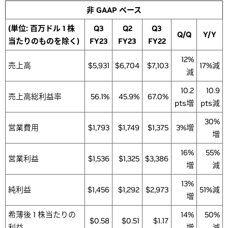
非 GAAP ベース
(単位: 百万ドル 1 株
Q3
Q2
Q3
Q/Q
Y/Y
当たりのものを除く)
FY23
FY23
FY22
12%
売上高
$5,931
$6,704
$7,103
17%減
減
10.2
10.9
売上高総利益率
56.1%
45.9%
67.0%
pts増
pts減
30%
営業費用
$1,793
$1,749
$1,375
3%増
増
16%
55%
営業利益
$1,536
$1,325
$3,386
増
減
13%
純利益
$1,456
$1,292
$2,973
51%減
増
希薄後 1 株当たりの
14%
50%
$0.58
$0.51
$1.17
利益
増
減