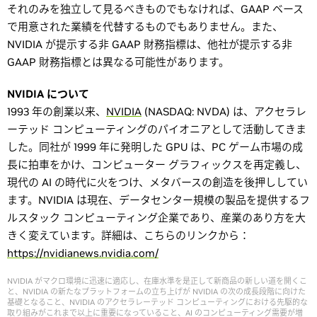
それのみを独立して見るべきものでもなければ、GAAP ベース
で用意された業績を代替するものでもありません。また、
NVIDIA が提示する非 GAAP 財務指標は、他社が提示する非
GAAP 財務指標とは異なる可能性があります。
NVIDIA について
1993 年の創業以来、
NVIDIA
(NASDAQ: NVDA) は、アクセラレ
ーテッド コンピューティングのパイオニアとして活動してきま
した。同社が 1999 年に発明した GPU は、PC ゲーム市場の成
長に拍車をかけ、コンピューター グラフィックスを再定義し、
現代の AI の時代に火をつけ、メタバースの創造を後押ししてい
ます。NVIDIA は現在、データセンター規模の製品を提供するフ
ルスタック コンピューティング企業であり、産業のあり方を大
きく変えています。詳細は、こちらのリンクから：
https://nvidianews.nvidia.com/
NVIDIA がマクロ環境に迅速に適応し、在庫水準を是正して新商品の新しい道を開くこ
と、NVIDIA の新たなプラットフォームの立ち上げが NVIDIA の次の成長段階に向けた
基礎となること、NVIDIA のアクセラレーテッド コンピューティングにおける先駆的な
取り組みがこれまで以上に重要になっていること、AI のコンピューティング需要が増