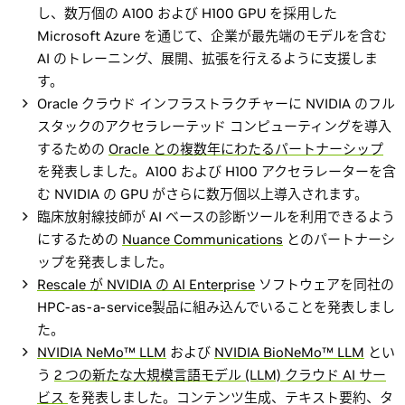
し、数万個の A100 および H100 GPU を採用した
Microsoft Azure を通じて、企業が最先端のモデルを含む
AI のトレーニング、展開、拡張を行えるように支援しま
す。
Oracle クラウド インフラストラクチャーに NVIDIA のフル
スタックのアクセラレーテッド コンピューティングを導入
するための
Oracle との複数年にわたるパートナーシップ
を発表しました。A100 および H100 アクセラレーターを含
む NVIDIA の GPU がさらに数万個以上導入されます。
臨床放射線技師が AI ベースの診断ツールを利用できるよう
にするための
Nuance Communications
とのパートナーシ
ップを発表しました。
Rescale が NVIDIA の AI Enterprise
ソフトウェアを同社の
HPC-as-a-service製品に組み込んでいることを発表しまし
た。
NVIDIA NeMo™ LLM
および
NVIDIA BioNeMo™ LLM
とい
う
2 つの新たな大規模言語モデル (LLM) クラウド AI サー
ビス
を発表しました。コンテンツ生成、テキスト要約、タ