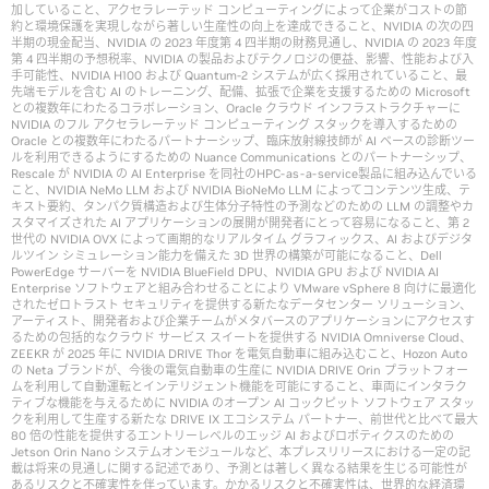
加していること、アクセラレーテッド コンピューティングによって企業がコストの節
約と環境保護を実現しながら著しい生産性の向上を達成できること、NVIDIA の次の四
半期の現金配当、NVIDIA の 2023 年度第 4 四半期の財務見通し、NVIDIA の 2023 年度
第 4 四半期の予想税率、NVIDIA の製品およびテクノロジの便益、影響、性能および入
手可能性、NVIDIA H100 および Quantum-2 システムが広く採用されていること、最
先端モデルを含む AI のトレーニング、配備、拡張で企業を支援するための Microsoft
との複数年にわたるコラボレーション、Oracle クラウド インフラストラクチャーに
NVIDIA のフル アクセラレーテッド コンピューティング スタックを導入するための
Oracle との複数年にわたるパートナーシップ、臨床放射線技師が AI ベースの診断ツー
ルを利用できるようにするための Nuance Communications とのパートナーシップ、
Rescale が NVIDIA の AI Enterprise を同社のHPC-as-a-service製品に組み込んでいる
こと、NVIDIA NeMo LLM および NVIDIA BioNeMo LLM によってコンテンツ生成、テ
キスト要約、タンパク質構造および生体分子特性の予測などのための LLM の調整やカ
スタマイズされた AI アプリケーションの展開が開発者にとって容易になること、第 2
世代の NVIDIA OVX によって画期的なリアルタイム グラフィックス、AI およびデジタ
ルツイン シミュレーション能力を備えた 3D 世界の構築が可能になること、Dell
PowerEdge サーバーを NVIDIA BlueField DPU、NVIDIA GPU および NVIDIA AI
Enterprise ソフトウェアと組み合わせることにより VMware vSphere 8 向けに最適化
されたゼロトラスト セキュリティを提供する新たなデータセンター ソリューション、
アーティスト、開発者および企業チームがメタバースのアプリケーションにアクセスす
るための包括的なクラウド サービス スイートを提供する NVIDIA Omniverse Cloud、
ZEEKR が 2025 年に NVIDIA DRIVE Thor を電気自動車に組み込むこと、Hozon Auto
の Neta ブランドが、今後の電気自動車の生産に NVIDIA DRIVE Orin プラットフォー
ムを利用して自動運転とインテリジェント機能を可能にすること、車両にインタラク
ティブな機能を与えるために NVIDIA のオープン AI コックピット ソフトウェア スタッ
クを利用して生産する新たな DRIVE IX エコシステム パートナー、前世代と比べて最大
80 倍の性能を提供するエントリーレベルのエッジ AI およびロボティクスのための
Jetson Orin Nano システムオンモジュールなど、本プレスリリースにおける一定の記
載は将来の見通しに関する記述であり、予測とは著しく異なる結果を生じる可能性が
あるリスクと不確実性を伴っています。かかるリスクと不確実性は、世界的な経済環