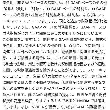
業費用、非 GAAP ベースの営業利益、非 GAAP ベースのその他
の利益（費用）（純額）、非 GAAP ベースの純利益、非 GAAP
ベースの希薄後 1 株当たり純利益あるいは利益、ならびにフリ
ー キャッシュ フローです。また、現在と過去の財務指標が比較
しやすいように、GAAP ベースの財務指標と非 GAAP ベースの
財務指標がどのような関係にあるのかも明らかにしています。
この情報を活用すれば、関連する GAAP 財務指標から、株式報
酬費用、買収関連およびその他の費用、寄付金、IP 関連費用、
関連会社以外への投資による損益、減債償却に関連する支払利
息、および該当する場合には、これらの項目に関連して発生す
る税金の影響、州法の認可を受けた税制優遇措置および外国税
に関する税制優遇措置を除外することができます。フリー キャ
ッシュ フローは、営業活動の収益から不動産や設備、無形資産
に関連する購入費と不動産や設備、無形資産に関連する主な支
払いの両方を差し引いた GAAP ベースのキャッシュ純額として
算出されます。非 GAAP 財務指標の提示は、過去から続く財務
状況の変遷を理解しやすくするものであると NVIDIA では考え
ています。なお、NVIDIA が提示している非 GAAP 財務指標は