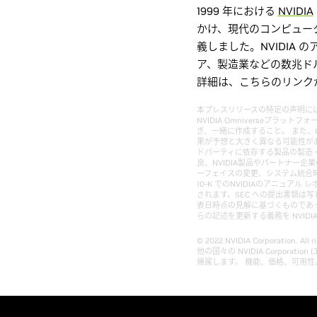
1999 年における
NVIDIA
かけ、現代のコンピュータ
義しました。NVIDIA
ア、製造業などの数兆ド
詳細は、こちらのリンク
本プレスリリースの特定の声明には、以下
NVIDIA Omniverseプラ
ぎ、一緒に作成すること。 また、O
果が予想と大きく異なる可能性が
ドパーティに依存する製品の製造
良、NVIDIA製品やパートナー
ーフェイスの変更、システム統合時
10-K でのNVIDIAのアニュアル
されます。SEC への提出書類は写し
表日時点の見解に基づくものであ
らの記述を更新する義務を NVIDI
© 2022 NVIDIA Corporation. 
他の国々の NVIDIA Corpo
帰属します。 機能、価格、可用