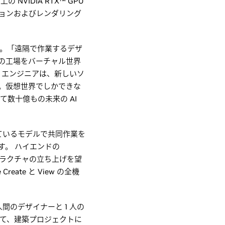
NVIDIA RTX™ GPU
ーションおよびレンダリング
ています。「遠隔で作業するデザ
の工場をバーチャル世界
 エンジニアは、新しいソ
。仮想世界でしかできな
して数十億もの未来の AI
存されているモデルで共同作業を
す。 ハイエンドの
ラストラクチャの立ち上げを望
eate と View の全機
間のデザイナーと 1 人の
ョンして、建築プロジェクトに