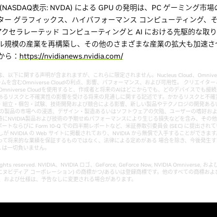
(NASDAQ表示: NVDA) による GPU の発明は、PC ゲーミン
ー グラフィックス、ハイパフォーマンス コンピューティング、そして
 のアクセラレーテッド コンピューティングと AI における先駆的な
ル規模の産業を再構築し、その他のさまざまな産業の拡大も加速さ
から：
https://nvidianews.nvidia.com/
に関する声明が含まれますが、これらに限定されません。Nucleus Cloud、Omniverse C
ットフォームを含むOmniverse Cloudの利点、影響、パフォーマンス、および可用性。 クリエ
mniverse Cloudを使用すると、作成者と将来のAIはどこからでも、どのデバイスでも
あるリスクと不確実性の影響を受ける将来の見通しに関する記述です。かかるリスクと不確
・組立・梱包・試験、技術開発および競合による影響、新しい製品やテクノロジの開発ある
企業の製品の市場への浸透、デザイン・製造あるいはソフトウェアの欠陥、ユーザーの嗜好お
にNVIDIA製品および技術の予期せぬパフォーマンスにより生じる損失などを含み、その他
 レポートならびに Form 10-Q での四半期レポートなど、米証券取引委員会 (SEC) に提出されて
が NVIDIA の Web サイトに掲載されており、NVIDIA から無償で入手することがで
って将来的な業績を保証するものではなく、法律による定めがある 場合を除き、今後発生
A は一切負いません。
All rights reserved. NVIDIA、NVIDIA ロゴ、GeForce, GeForce Now, NVIDIA Omniver
ration (エヌビディア コーポレーション) の商標かつ/あるいは登録商標です。他のすべての商
性、および仕様は、予告なしに変更される場合があります。