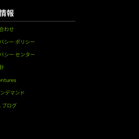
情報
合わせ
バシー ポリシー
バシー センター
針
entures
 オンデマンド
IA ブログ