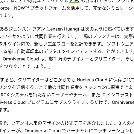
ーンを表示することが可能なアプリである
View
も含まれており、クラウド上の 
GeForce NOW™ プラットフォームを活用して、完全なシミュレ
れます。
O であるジェンスン フアン (Jensen Huang) は次のように述べ
にいるかのように共同作業を行えます。工場のプランナーは、実際
タルツイン内で、新しい生産フローを設計できます。 ソフトウェア
する前に自動運転車のデジタルツインでテストすることができます
mniverse Cloud は、数千万のデザイナーとクリエイター、そ
ムをつなぐことでしょう。」
使用すると、
クリエイター
はどこからでも Nucleus Cloud に保
リンクを送信することで他の共同作業者をセッションに招待できま
VIDIA RTX システムを持たないユーザーやチーム、また IT インフ
rse Cloud プログラムにサブスクライブするだけで、Omniverse Cr
ます。
基調講演で、フアンは未来のデザインの技術デモを紹介しました。3 人の人
デザイナーが、Omniverse Cloud でバーチャルにコラボレーシ