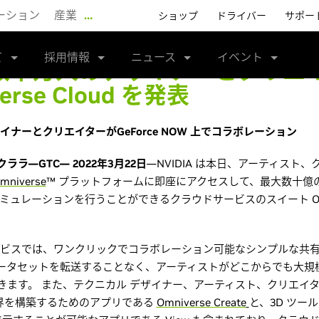
ーション
産業
…
ショップ
ドライバー
サポー
て
採用情報
ニュース
イベント
 が数千万人のデザイナーとクリエ
erse Cloud を発表
デザイナーとクリエイターがGeForce NOW 上でコラボレーション
ラ—GTC— 2022年3月22日
—NVIDIA は本日、アーティスト
mniverse
™ プラットフォームに即座にアクセスして、最大数十億の
ュレーションを行うことができるクラウドサービスのスイート Omnive
ud のサービスでは、ワンクリックでコラボレーション可能なシンプルな共有ツ
のデータセットを転送することなく、アーティストがどこからでも大規
きます。 また、テクニカル デザイナー、アーティスト、クリエイ
世界を構築するためのアプリである
Omniverse
Create
と、3D ツー