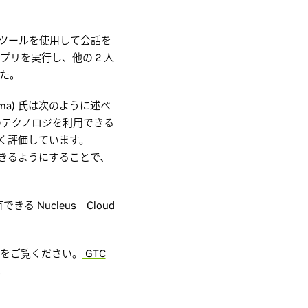
会議ツールを使用して会話を
アプリを実行し、他の 2 人
した。
othma) 氏は次のように述べ
のテクノロジを利用できる
く評価しています。
作業できるようにすることで、
る Nucleus Cloud
プレイをご覧ください。
GTC
。