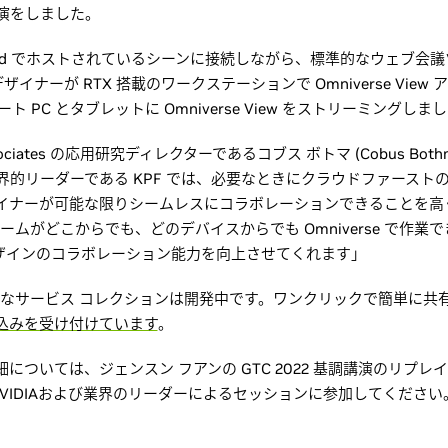
演をしました。
 Cloud でホストされているシーンに接続しながら、標準的なウェブ
イナーが RTX 搭載のワークステーションで Omniverse View 
らノート PC とタブレットに Omniverse View をストリーミングしま
x Associates の応用研究ディレクターであるコブス ボトマ (Cobus B
界的リーダーである KPF では、必要なときにクラウドファースト
イナーが可能な限りシームレスにコラボレーションできることを高
d は、チームがどこからでも、どのデバイスからでも Omniverse で
デザインのコラボレーション能力を向上させてくれます」
d の完全なサービス コレクションは開発中です。ワンクリックで簡単に共有でき
込みを受け付けています
。
se の詳細については、ジェンスン フアンの GTC 2022 基調講演のリ
NVIDIAおよび業界のリーダーによるセッションに参加してください