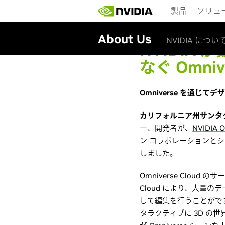
Skip
製品
ソリュ
to
main
content
About Us
NVIDIA につい
NVIDIA
なぐ Omniv
Omniverse を通じて
カリフォルニア州サンタクラ
ー、開発者が、
NVIDIA O
ン コラボレーションとシミ
しました。
Omniverse Clo
Cloud により、大量
して編集を行うことがで
タラクティブに 3D の