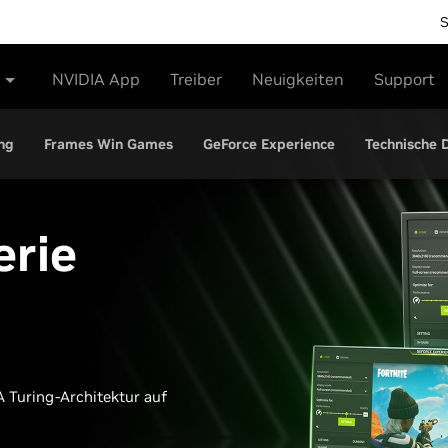
NVIDIA App
Treiber
Neuigkeiten
Support
ng
Frames Win Games
GeForce Experience
Technische 
erie
A Turing-Architektur auf