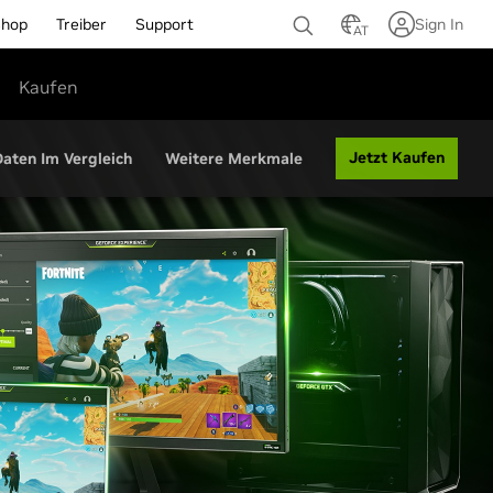
Shop
Treiber
Support
Sign In
AT
Kaufen
Jetzt Kaufen
Daten Im Vergleich
Weitere Merkmale