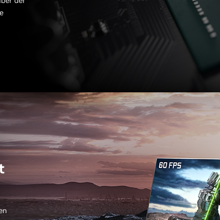
über der
e
t
en