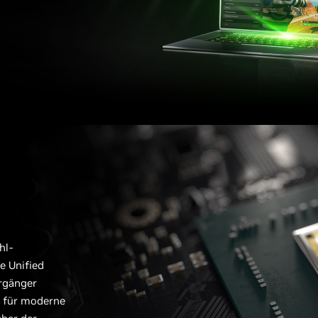
hl-
e Unified
rgänger
 für moderne