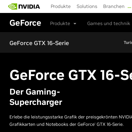
Skip
Produkte
Solutions
Branchen
…
to
main
GeForce
content
Produkte
Games und technik
GeForce GTX 16-Serie
Turi
GeForce GTX
16-S
Der Gaming-
Supercharger
Erlebe die leistungsstarke Grafik der preisgekrönten NVIDI
Grafikkarten und Notebooks der GeForce
GTX 16-Serie.
®