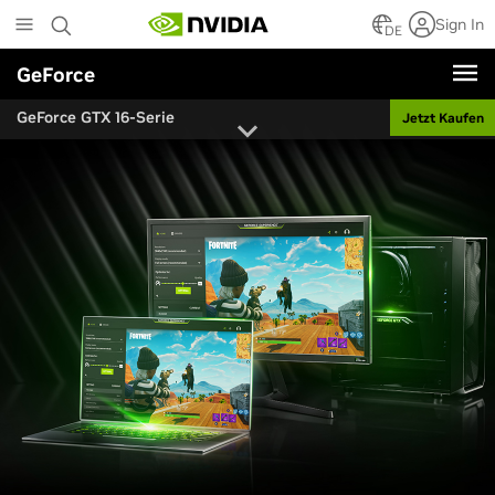
Skip
Sign In
to
DE
main
GeForce
content
GeForce GTX 16-Serie
Jetzt Kaufen