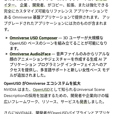
イター
、
企業
、
開発者
、がコピー、拡張、または強化できる
完全にカスタマイズ可能なリファレンス アプリケーションで
ある Omniverse 基盤アプリケーションで提供されます。 アッ
プグレードされたアプリケーションには次のものが含まれま
す。
Omniverse
USD Composer
— 3D ユーザーが大規模な
OpenUSD ベースのシーンを組み立てることが可能になり
ます。
Omniverse Audio2Face
— 音声ファイルのみからリアルな
顔のアニメーションやジェスチャーを作成する生成 AI ア
プリケーション プログラミング インターフェイスへのア
クセスを提供し、多言語サポートと新しい女性ベース モデ
ルが追加されました。
OpenUSD がOmniverse エコシステムを拡大
NVIDIA はまた、
OpenUSD
として知られるUniversal Scene
Descriptionの採用を加速するための、開発者や企業向けの幅
広いフレームワーク、リソース、サービスも
発表
しました。
さらにNVIDIAは、開発者がOpenUSDパイプラインとアプリケ