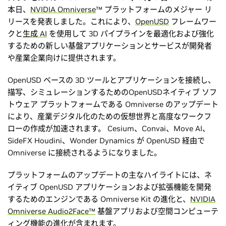
本日、
NVIDIA Omniverse
™ プラットフォームのメジャー リ
リースを発表しました。これにより、
OpenUSD
フレームワー
クと
生成 AI
を使用して 3D パイプラインを最適化および強化
するための新しい基盤アプリケーションとサービスが開発者
や産業企業向けに提供されます。
OpenUSD ベースの 3D ツールとアプリケーションを接続し、
描写、シミュレーションするためのOpenUSDネイティブ ソフ
トウェア プラットフォームである Omniverse のアップデート
により、産業デジタル化のための仮想世界と高度なワークフ
ローの作成が加速されます。 Cesium、Convai、Move AI、
SideFX Houdini、Wonder Dynamics が OpenUSD 経由で
Omniverse に接続されるようになりました。
プラットフォームのアップデートの主なハイライトには、ネ
イティブ OpenUSD アプリケーションおよび拡張機能を開発
するためのエンジンである Omniverse Kit の進化と、
NVIDIA
Omniverse Audio2Face™
基盤アプリおよび空間コンピューテ
ィング機能の進化が含まれます。