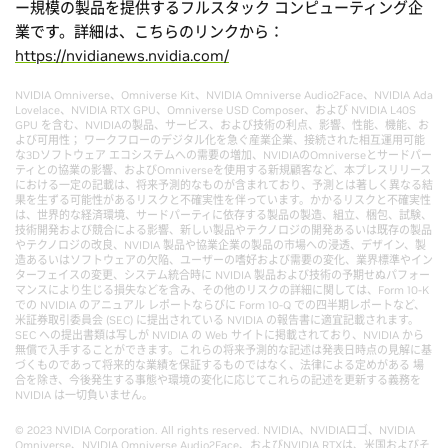
ー規模の製品を提供するフルスタック コンピューティング企
業です。詳細は、こちらのリンクから：
https://nvidianews.nvidia.com/
NVIDIA Omniverse、Omniverse Kit、NVIDIA Omniverse Audio2Face、NVIDIA Ada
Lovelace、NVIDIA RTX GPU、Omniverse USD Composer、および NVIDIA L40S
GPU を含む、NVIDIAの製品、サービス、および技術の利点、影響、性能、機能、お
よび可用性； ワークフローのデジタル化を急ぐ産業企業、接続された相互運用可能
な3Dソフトウェア エコシステムへの需要の増加、NVIDIAのOmniverseとサードパー
ティとの協業の影響、およびOmniverseを使用する新規顧客など、本プレスリリース
における一定の記載は、将来予測的なものが含まれており、予測とは著しく異なる結
果を生ずる可能性があるリスクと不確実性を伴っています。かかるリスクと不確実性
は、世界的な経済環境、サードパーティに依存する製品の製造、組立、梱包、試験、
技術開発および競合による影響、新しい製品やテクノロジの開発あるいは既存の製品
やテクノロジの改良、NVIDIA 製品や協業企業の製品の市場への浸透、デザイン、製
造あるいはソフトウェアの欠陥、ユーザーの嗜好および需要の変化、業界標準やイン
ターフェイスの変更、システム統合時に NVIDIA 製品および技術の予期せぬパフォー
マンスにより生じる損失などを含み、その他のリスクの詳細に関しては、Form 10-K
での NVIDIA のアニュアル レポートならびに Form 10-Q での四半期レポートなど、
米証券取引委員会 (SEC) に提出されている NVIDIA の報告書に適宜記載されます。
SEC への提出書類は写しが NVIDIA の Web サイトに掲載されており、NVIDIA から
無償で入手することができます。これらの将来予測的な記述は発表日時点の見解に基
づくものであって将来的な業績を保証するものではなく、法律による定めがある 場
合を除き、今後発生する事態や環境の変化に応じてこれらの記述を更新する義務を
NVIDIA は一切負いません。
© 2023 NVIDIA Corporation. All rights reserved. NVIDIA、NVIDIAロゴ、NVIDIA
Omniverse、NVIDIA Omniverse Audio2Face、およびNVIDIA RTXは、米国およびそ