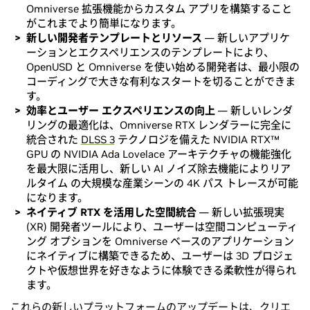
Omniverse 拡張機能からカスタム アプリを構築すること
がこれまでより簡単になります。
新しい開発者テンプレートとリソース
— 新しいアプリケ
ーションとエクスペリエンスのテンプレートにより、
OpenUSD と Omniverse を使い始める開発者は、最小限の
コーディングで大きな有利なスタートを切ることができま
す。
効率とユーザー エクスペリエンスの向上
— 新しいレンダ
リングの最適化は、Omniverse RTX レンダラーに完全に
統合された
DLSS 3
テクノロジを備えた NVIDIA RTX™
GPU の NVIDIA Ada Lovelace アーキテクチャの機能強化
を最大限に活用し、新しい AI ノイズ除去機能によりリア
ルタイム の大規模な産業シーンの 4K パス トレースが可能
になります。
ネイティブ RTX を活用した空間統合
— 新しい拡張現実
(XR) 開発者ツールにより、ユーザーは空間コンピューティ
ング オプションを Omniverse ベースのアプリケーション
にネイティブに構築できるため、ユーザーは 3D プロジェ
クトや仮想世界を好きなように体験できる柔軟性が得られ
ます。
これらの新しいプラットフォームのアップデートは、
クリエ