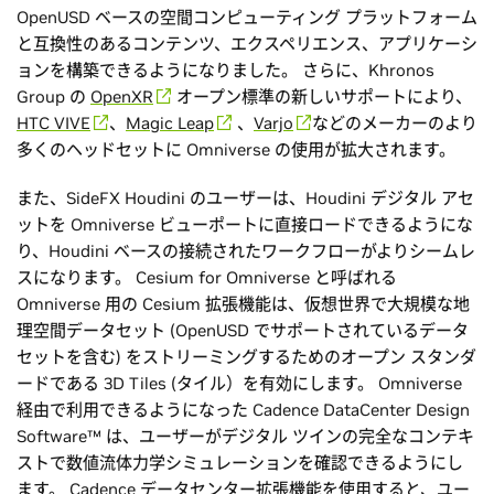
OpenUSD ベースの空間コンピューティング プラットフォーム
と互換性のあるコンテンツ、エクスペリエンス、アプリケーシ
ョンを構築できるようになりました。 さらに、Khronos
Group の
OpenXR
オープン標準の新しいサポートにより、
HTC VIVE
、
Magic Leap
、
Varjo
などのメーカーのより
多くのヘッドセットに Omniverse の使用が拡大されます。
また、SideFX Houdini のユーザーは、Houdini デジタル アセ
ットを Omniverse ビューポートに直接ロードできるようにな
り、Houdini ベースの接続されたワークフローがよりシームレ
スになります。 Cesium for Omniverse と呼ばれる
Omniverse 用の Cesium 拡張機能は、仮想世界で大規模な地
理空間データセット (OpenUSD でサポートされているデータ
セットを含む) をストリーミングするためのオープン スタンダ
ードである 3D Tiles (タイル）を有効にします。 Omniverse
経由で利用できるようになった Cadence DataCenter Design
Software™ は、ユーザーがデジタル ツインの完全なコンテキ
ストで数値流体力学シミュレーションを確認できるようにし
ます。 Cadence データセンター拡張機能を使用すると、ユー