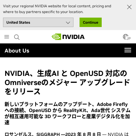
Visit your regional NVIDIA website for local content, pricing and
where to buy partners specific to your location.
Continue
Skip
to
JP
main
About Us
content
NVIDIA、生成AI と OpenUSD 対応の
Omniverseのメジャー アップグレード
をリリース
新しいプラットフォームのアップデート、Adobe Firefly
への接続、OpenUSD から RealityKit、Ada世代 システム
が相互運用可能な 3D ワークフローと産業デジタル化を加
速
ロサンゼルス、SIGGRAPH —2023 年 8 月 8 日
— NVIDIA は