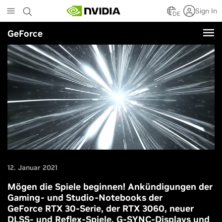
Skip
Sign In
to
DE
main
GeForce
content
12. Januar 2021
Mögen die Spiele beginnen! Ankündigungen der
Gaming- und Studio-Notebooks der
GeForce RTX 30-Serie, der RTX 3060, neuer
DLSS- und Reflex-Spiele, G-SYNC-Displays und