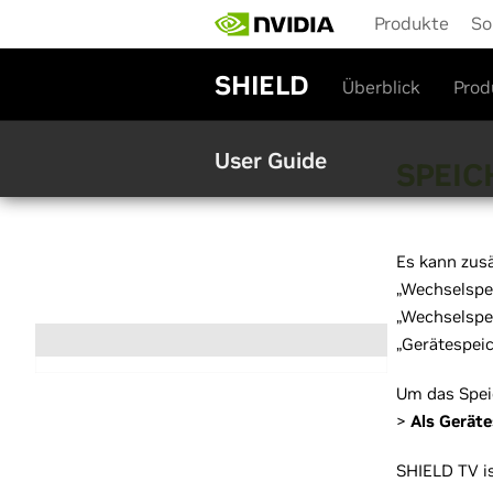
S
Produkte
So
k
i
p
SHIELD
Überblick
Prod
t
o
m
User Guide
a
SPEIC
i
n
c
o
Es kann zus
n
„Wechselspe
t
„Wechselspei
e
n
„Gerätespeic
t
Um das Speic
>
Als Geräte
SHIELD TV i