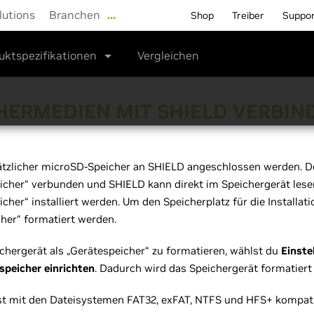
lutions
Branchen
…
Shop
Treiber
Suppo
uktspezifikationen
Vergleichen
HERMEDIEN MIT SHIELD VERBIN
ätzlicher microSD-Speicher an SHIELD angeschlossen werden. D
icher“ verbunden und SHIELD kann direkt im Speichergerät les
cher“ installiert werden. Um den Speicherplatz für die Installa
her“ formatiert werden.
hergerät als „Gerätespeicher“ zu formatieren, wählst du
Einste
speicher einrichten
. Dadurch wird das Speichergerät formatiert
st mit den Dateisystemen FAT32, exFAT, NTFS und HFS+ kompati