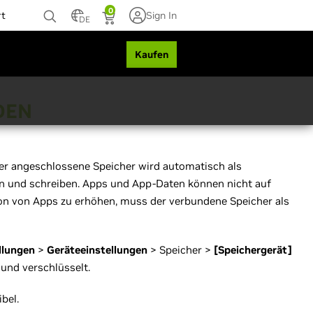
0
rt
Sign In
DE
Kaufen
DEN
er angeschlossene Speicher wird automatisch als
en und schreiben. Apps und App-Daten können nicht auf
tion von Apps zu erhöhen, muss der verbundene Speicher als
llungen
>
Geräteeinstellungen
> Speicher >
[Speichergerät]
 und verschlüsselt.
bel.