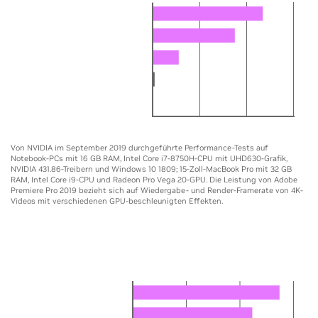
Quadro RTX 5000 Max-Q 16GB
GeForce RTX 2080 Max-Q 8GB
GeForce GTX 1080 Max-Q 8GB
MacBook Pro Vega 20 4GB
Core i7-8750H
0
5X
10X
15X
Von NVIDIA im September 2019 durchgeführte Performance-Tests auf
Notebook-PCs mit 16 GB RAM, Intel Core i7-8750H-CPU mit UHD630-Grafik,
NVIDIA 431.86-Treibern und Windows 10 1809; 15-Zoll-MacBook Pro mit 32 GB
RAM, Intel Core i9-CPU und Radeon Pro Vega 20-GPU. Die Leistung von Adobe
Premiere Pro 2019 bezieht sich auf Wiedergabe- und Render-Framerate von 4K-
Videos mit verschiedenen GPU-beschleunigten Effekten.
DESKTOP
Video bis zu 14-mal schneller bearbeiten
Quadro RTX 6000 24GB
GeForce RTX 2080 Ti 11GB